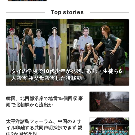
Top stories
タイの学校で10代少年が発砲、教師・生徒ら6
人殺害 祖父母殺害した後移動
韓国、北西部沿岸で地雷15個回収 豪
雨で北朝鮮から流出か
太平洋諸島フォーラム、中国のミサ
イル非難する共同声明採択できず 親
中2か国が反対