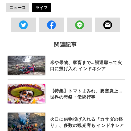
ニュース
ライフ
関連記事
米や果物、家畜まで…福運願って火
口に投げ入れ インドネシア
【特集】トマトまみれ、要塞炎上…
世界の奇祭・伝統行事
火口に供物投げ入れる「カサダの祭
り」、多数の観光客も インドネシア