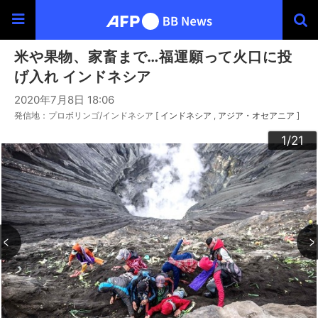
米や果物、家畜まで…福運願って火口に投
げ入れ インドネシア
2020年7月8日 18:06
発信地：プロボリンゴ/インドネシア [
インドネシア
アジア・オセアニア
]
20
10
13
14
16
19
12
15
17
18
21
11
3
4
6
9
2
5
7
8
1
/21
/21
/21
/21
/21
/21
/21
/21
/21
/21
/21
/21
/21
/21
/21
/21
/21
/21
/21
/21
/21