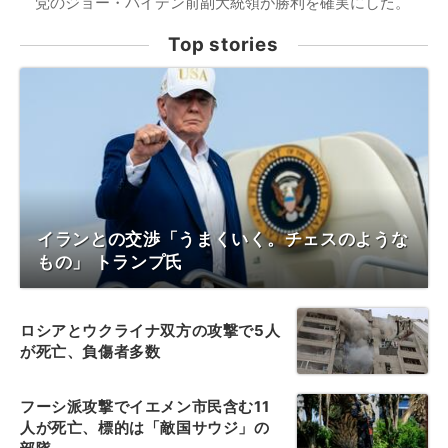
党のジョー・バイデン前副大統領が勝利を確実にした。
Top stories
イランとの交渉「うまくいく。チェスのような
もの」 トランプ氏
ロシアとウクライナ双方の攻撃で5人
が死亡、負傷者多数
フーシ派攻撃でイエメン市民含む11
人が死亡、標的は「敵国サウジ」の