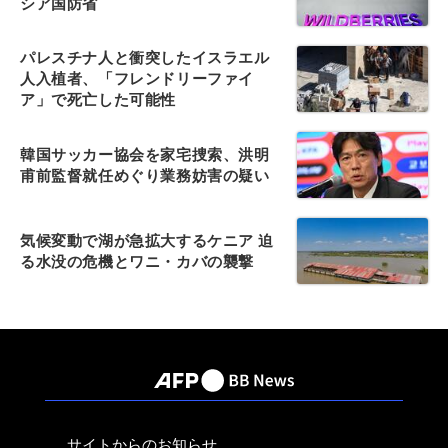
シア国防省
パレスチナ人と衝突したイスラエル
人入植者、「フレンドリーファイ
ア」で死亡した可能性
韓国サッカー協会を家宅捜索、洪明
甫前監督就任めぐり業務妨害の疑い
気候変動で湖が急拡大するケニア 迫
る水没の危機とワニ・カバの襲撃
サイトからのお知らせ