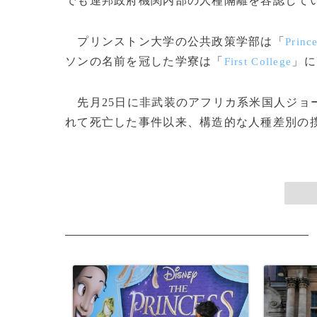
でも連邦政府機関内部の人種隔離を容認して
プリンストン大学の公共政策学部は「
Prince
ソンの名前を冠した学寮は「
」に
First College
先月25日に非武装のアフリカ系米国人ジョ
れて死亡した事件以来、構造的な人種差別の撲