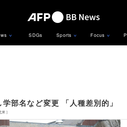
ews
SDGs
Sports
Focus
P
∨
∨
∨
し学部名など変更 「人種差別的」
北米
]