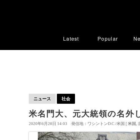
Latest
Popular
N
ニュース
社会
米名門大、元大統領の名外
2020年6月28日 14:03
発信地：ワシントンD.C./米国 [
米国