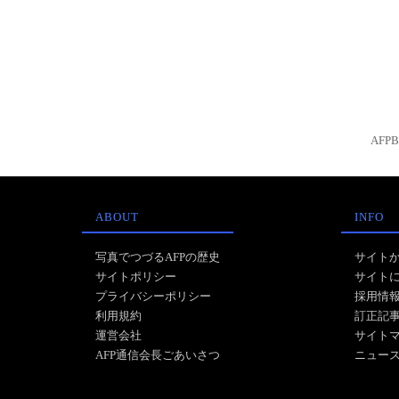
AFP
ABOUT
INFO
写真でつづるAFPの歴史
サイト
サイトポリシー
サイト
プライバシーポリシー
採用情
利用規約
訂正記
運営会社
サイト
AFP通信会長ごあいさつ
ニュー