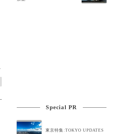
>
Special PR
東京特集:TOKYO UPDATES