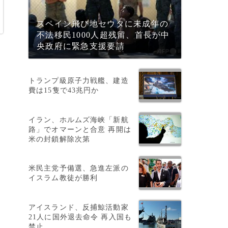
スペイン飛び地セウタに未成年の
不法移民1000人超残留、首長が中
央政府に緊急支援要請
トランプ級原子力戦艦、建造
費は15隻で43兆円か
イラン、ホルムズ海峡「新航
路」でオマーンと合意 再開は
米の封鎖解除次第
米民主党予備選、急進左派の
イスラム教徒が勝利
アイスランド、反捕鯨活動家
21人に国外退去命令 再入国も
禁止