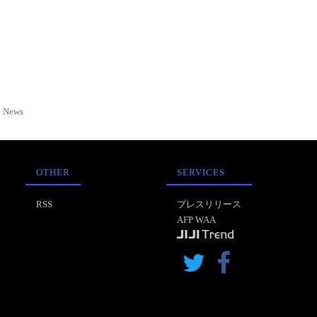
News
OTHER
SERVICES
RSS
プレスリリース
AFP WAA