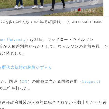
学生たち（2020年2月4日撮影）。(c) WILLIAM THOMAS
）は27日、ウッドロー・ウィルソン
ton University
政策が人種差別的だったとして、ウィルソンの名前を冠した
ると発表した。
ら歴代大統領の胸像がずらり
めた。国連（
）の前身に当たる国際連盟（
UN
League of
終止符を打った。
連邦政府機関が人種的に統合されてから数十年たった後