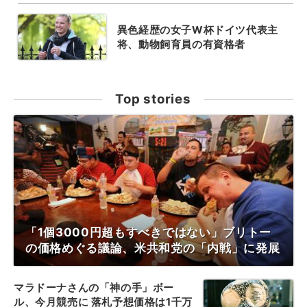
異色経歴の女子W杯ドイツ代表主
将、動物飼育員の有資格者
Top stories
「1個3000円超もすべきではない」ブリトー
の価格めぐる議論、米共和党の「内戦」に発展
マラドーナさんの「神の手」ボー
ル、今月競売に 落札予想価格は1千万