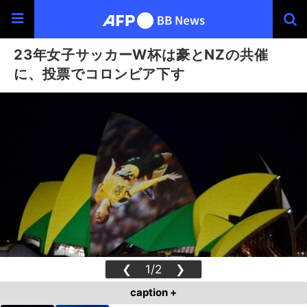
23年女子サッカーW杯は豪とNZの共催
に、投票でコロンビア下す
❮
1/2
❯
caption +