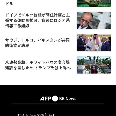
ドル
ドイツでメルツ首相が辞任計画と主
張する偽動画拡散、背後にロシア系
情報工作組織
サウジ、トルコ、パキスタンが共同
防衛協定締結
米連邦高裁、ホワイトハウス宴会場
建設を差し止め トランプ氏は上訴へ
サイトからのお知らせ