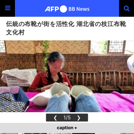
伝統の布靴が街を活性化 湖北省の枝江布靴
文化村
❮
1/5
❯
caption +