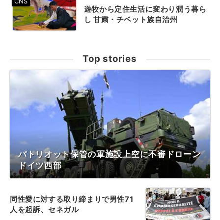
遊牧から定住生活に変わり潤う暮ら
し 甘粛・チベット族自治州
Top stories
パトリオット保管の軍施設上空に不審ドローン
ドイツ西部
同性愛に対する取り締まりで男性71
人を起訴、セネガル