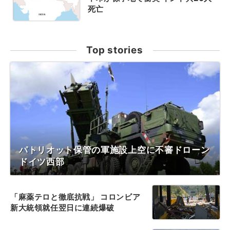
死亡
Top stories
パトリオット保管の軍施設上空に不審ドローン
ドイツ西部
「麻薬テロと徹底抗戦」 コロンビア
新大統領就任翌日に連続爆破