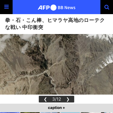
拳・石・こん棒、ヒマラヤ高地のローテク
な戦い 中印衝突
❮
3/12
❯
caption +