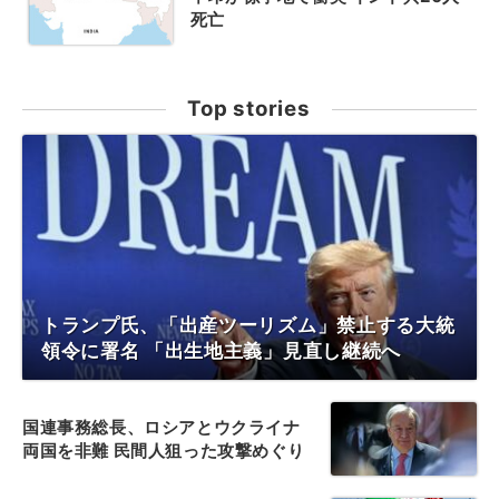
死亡
Top stories
トランプ氏、「出産ツーリズム」禁止する大統
領令に署名 「出生地主義」見直し継続へ
国連事務総長、ロシアとウクライナ
両国を非難 民間人狙った攻撃めぐり