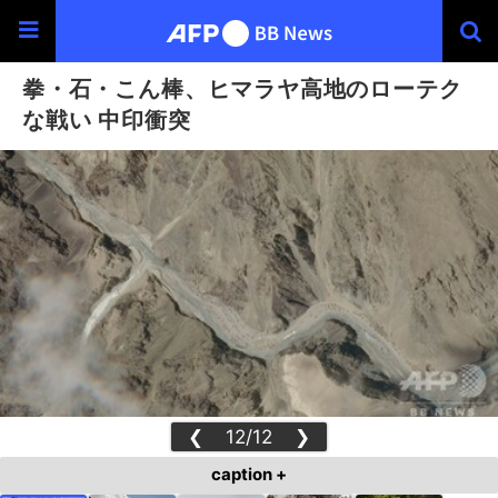
拳・石・こん棒、ヒマラヤ高地のローテク
な戦い 中印衝突
❮
12/12
❯
caption +