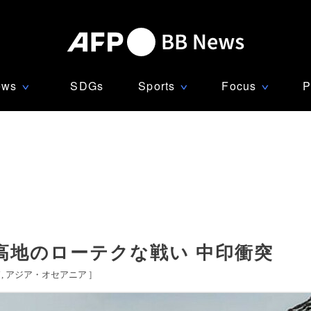
ews
SDGs
Sports
Focus
P
∨
∨
∨
高地のローテクな戦い 中印衝突
ド
アジア・オセアニア
]