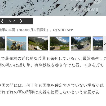
❮
2/12
❯
2020年6月17日撮影）。(c) STR / AFP
は世界で最先端の近代的な兵器も保有しているが、最近発生し
間の戦いは握り拳、有刺鉄線を巻き付けた石、くぎを打ち
国の間には、何十年も国境を確定できていない場所が残
それぞれの軍の部隊は火器を使用しないという合意があ