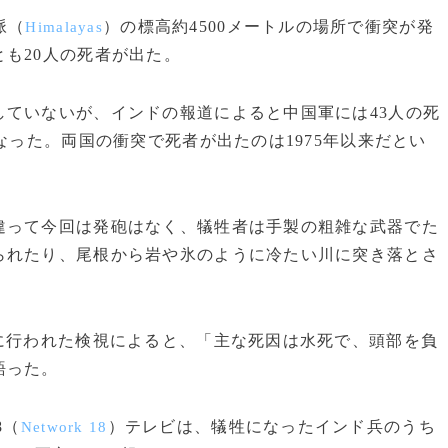
脈（
）の標高約4500メートルの場所で衝突が発
Himalayas
も20人の死者が出た。
ていないが、インドの報道によると中国軍には43人の死
なった。両国の衝突で死者が出たのは1975年以来だとい
って今回は発砲はなく、犠牲者は手製の粗雑な武器でた
られたり、尾根から岩や氷のように冷たい川に突き落とさ
に行われた検視によると、「主な死因は水死で、頭部を負
語った。
8（
）テレビは、犠牲になったインド兵のうち
Network 18