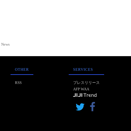
News
OTHER
SERVICES
RSS
プレスリリース
AFP WAA