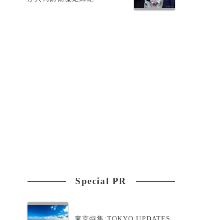
Special PR
東京特集:TOKYO UPDATES