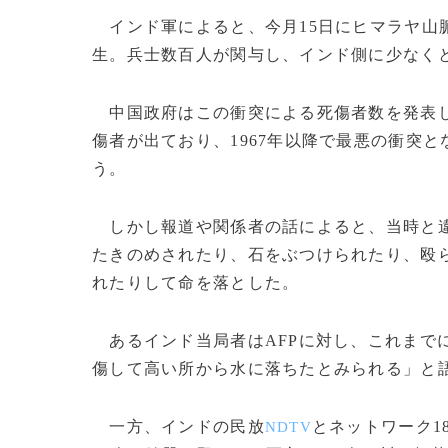
インド軍によると、今月15日にヒマラヤ山
生。兵士数百人が関与し、インド側に少なくと
中国政府はこの衝突による死傷者数を発表し
傷者が出ており、1967年以降で最悪の衝突と
う。
しかし報道や関係者の話によると、当時と違
たきのめされたり、石をぶつけられたり、殴
れたりして命を落とした。
あるインド当局者はAFPに対し、これまで
傷して高い所から水に落ちたとみられる」と
一方、インドの民放
とネットワーク1
NDTV