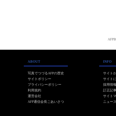
AFP
ABOUT
INFO
写真でつづるAFPの歴史
サイト
サイトポリシー
サイト
プライバシーポリシー
採用情
利用規約
訂正記
運営会社
サイト
AFP通信会長ごあいさつ
ニュー