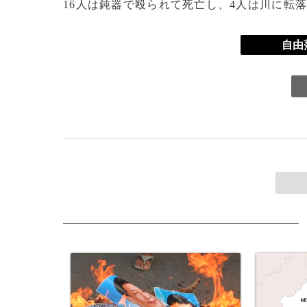
16人は鈍器で殴られて死亡し、4人は川に転
自由