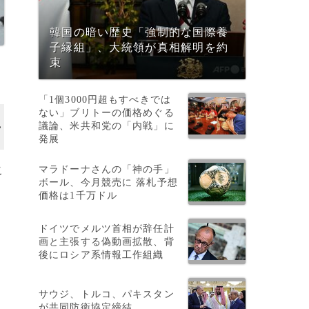
韓国の暗い歴史「強制的な国際養
子縁組」、大統領が真相解明を約
束
「1個3000円超もすべきでは
ない」ブリトーの価格めぐる
議論、米共和党の「内戦」に
発展
マラドーナさんの「神の手」
こ
ボール、今月競売に 落札予想
価格は1千万ドル
ドイツでメルツ首相が辞任計
画と主張する偽動画拡散、背
後にロシア系情報工作組織
サウジ、トルコ、パキスタン
が共同防衛協定締結