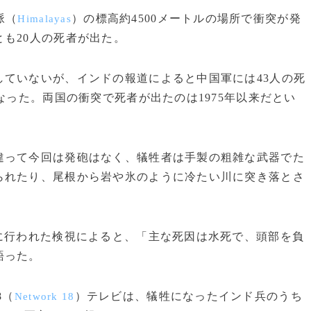
脈（
）の標高約4500メートルの場所で衝突が発
Himalayas
も20人の死者が出た。
ていないが、インドの報道によると中国軍には43人の死
なった。両国の衝突で死者が出たのは1975年以来だとい
って今回は発砲はなく、犠牲者は手製の粗雑な武器でた
られたり、尾根から岩や氷のように冷たい川に突き落とさ
に行われた検視によると、「主な死因は水死で、頭部を負
語った。
8（
）テレビは、犠牲になったインド兵のうち
Network 18