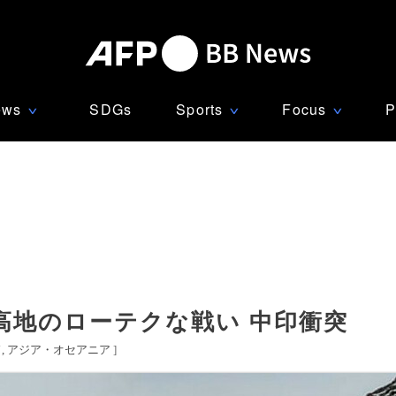
ews
SDGs
Sports
Focus
P
∨
∨
∨
高地のローテクな戦い 中印衝突
ド
アジア・オセアニア
]