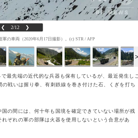
❮
2/12
❯
2020年6月17日撮影）。(c) STR / AFP
は世界で最先端の近代的な兵器も保有しているが、最近発生し
間の戦いは握り拳、有刺鉄線を巻き付けた石、くぎを打ち
国の間には、何十年も国境を確定できていない場所が残
それぞれの軍の部隊は火器を使用しないという合意があ