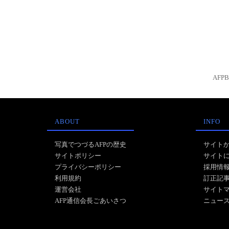
AFP
ABOUT
INFO
写真でつづるAFPの歴史
サイト
サイトポリシー
サイト
プライバシーポリシー
採用情
利用規約
訂正記
運営会社
サイト
AFP通信会長ごあいさつ
ニュー