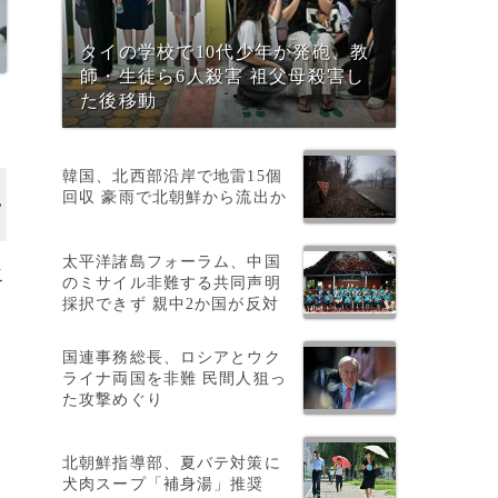
タイの学校で10代少年が発砲、教
師・生徒ら6人殺害 祖父母殺害し
た後移動
韓国、北西部沿岸で地雷15個
回収 豪雨で北朝鮮から流出か
太平洋諸島フォーラム、中国
こ
のミサイル非難する共同声明
採択できず 親中2か国が反対
国連事務総長、ロシアとウク
ライナ両国を非難 民間人狙っ
た攻撃めぐり
北朝鮮指導部、夏バテ対策に
犬肉スープ「補身湯」推奨