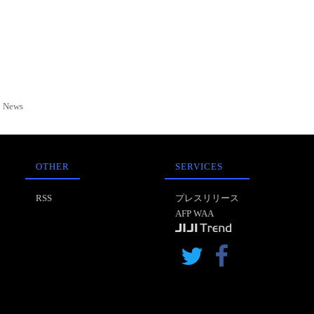
News
OTHER
SERVICES
RSS
プレスリリース
AFP WAA