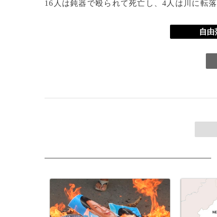
16人は鈍器で殴られて死亡し、4人は川に転
自由