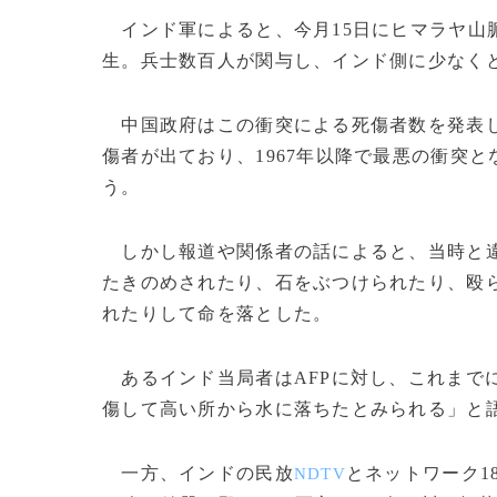
インド軍によると、今月15日にヒマラヤ山
生。兵士数百人が関与し、インド側に少なくと
中国政府はこの衝突による死傷者数を発表し
傷者が出ており、1967年以降で最悪の衝突と
う。
しかし報道や関係者の話によると、当時と違
たきのめされたり、石をぶつけられたり、殴
れたりして命を落とした。
あるインド当局者はAFPに対し、これまで
傷して高い所から水に落ちたとみられる」と
一方、インドの民放
とネットワーク1
NDTV