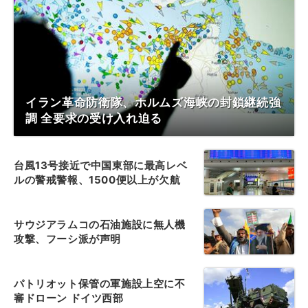
イラン革命防衛隊、ホルムズ海峡の封鎖継続強
調 全要求の受け入れ迫る
台風13号接近で中国東部に最高レベ
ルの警戒警報、1500便以上が欠航
サウジアラムコの石油施設に無人機
攻撃、フーシ派が声明
パトリオット保管の軍施設上空に不
審ドローン ドイツ西部