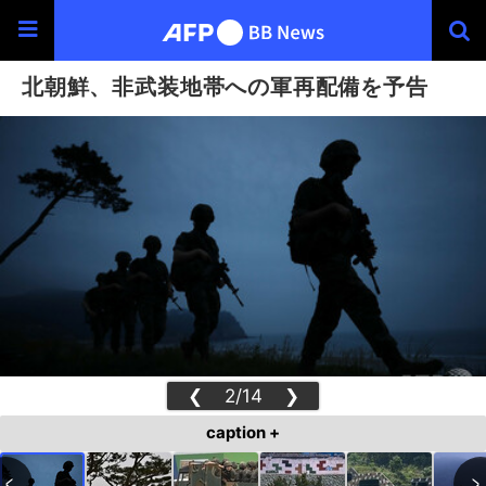
北朝鮮、非武装地帯への軍再配備を予告
❮
2/14
❯
caption +