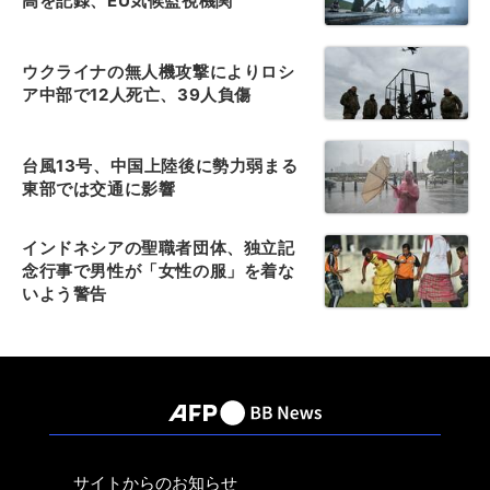
高を記録、EU気候監視機関
ウクライナの無人機攻撃によりロシ
ア中部で12人死亡、39人負傷
台風13号、中国上陸後に勢力弱まる
東部では交通に影響
インドネシアの聖職者団体、独立記
念行事で男性が「女性の服」を着な
いよう警告
サイトからのお知らせ