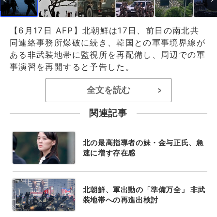
【6月17日 AFP】北朝鮮は17日、前日の南北共
同連絡事務所爆破に続き、韓国との軍事境界線が
ある非武装地帯に監視所を再配備し、周辺での軍
事演習を再開すると予告した。
全文を読む
>
関連記事
北の最高指導者の妹・金与正氏、急
速に増す存在感
北朝鮮、軍出動の「準備万全」 非武
装地帯への再進出検討