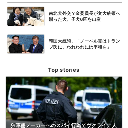
南北犬外交？金委員長が文大統領へ
贈った犬、子犬6匹を出産
韓国大統領、「ノーベル賞はトラン
プ氏に、われわれには平和を」
Top stories
独軍需メーカーへのスパイ行為でウクライナ人