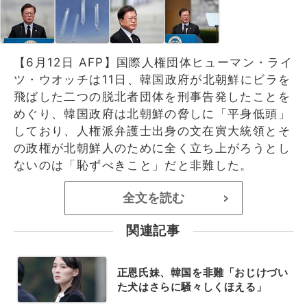
【6月12日 AFP】国際人権団体ヒューマン・ライ
ツ・ウオッチは11日、韓国政府が北朝鮮にビラを
飛ばした二つの脱北者団体を刑事告発したことを
めぐり、韓国政府は北朝鮮の脅しに「平身低頭」
しており、人権派弁護士出身の文在寅大統領とそ
の政権が北朝鮮人のために全く立ち上がろうとし
ないのは「恥ずべきこと」だと非難した。
全文を読む
>
関連記事
正恩氏妹、韓国を非難「おじけづい
た犬はさらに騒々しくほえる」