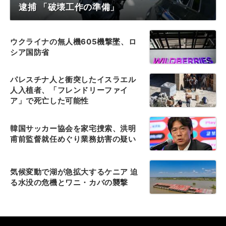
逮捕 「破壊工作の準備」
ウクライナの無人機605機撃墜、ロ
シア国防省
パレスチナ人と衝突したイスラエル
人入植者、「フレンドリーファイ
ア」で死亡した可能性
韓国サッカー協会を家宅捜索、洪明
甫前監督就任めぐり業務妨害の疑い
気候変動で湖が急拡大するケニア 迫
る水没の危機とワニ・カバの襲撃