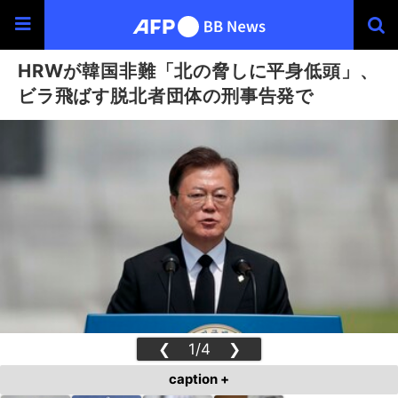
HRWが韓国非難「北の脅しに平身低頭」、
ビラ飛ばす脱北者団体の刑事告発で
❮
1/4
❯
caption +