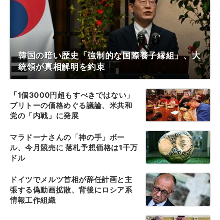
韓国の暗い歴史「強制的な国際養子縁組」、大
統領が真相解明を約束
「1個3000円超もすべきではない」
ブリトーの価格めぐる議論、米共和
党の「内戦」に発展
マラドーナさんの「神の手」ボー
ル、今月競売に 落札予想価格は1千万
ドル
ドイツでメルツ首相が辞任計画と主
張する偽動画拡散、背後にロシア系
情報工作組織