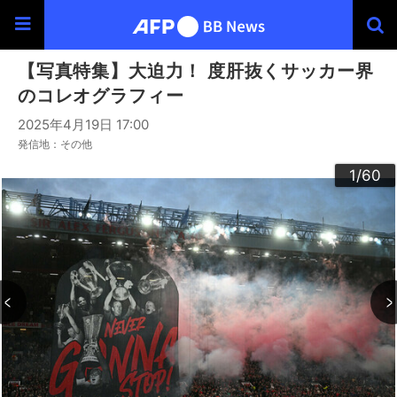
【写真特集】大迫力！ 度肝抜くサッカー界
のコレオグラフィー
2025年4月19日 17:00
発信地：その他
30
33
34
36
39
40
43
44
46
49
60
20
23
24
26
29
32
35
37
38
42
45
47
48
50
53
54
56
59
22
25
27
28
52
55
57
58
10
13
14
16
19
31
41
12
15
17
18
21
51
11
3
4
6
9
2
5
7
8
1
/60
/60
/60
/60
/60
/60
/60
/60
/60
/60
/60
/60
/60
/60
/60
/60
/60
/60
/60
/60
/60
/60
/60
/60
/60
/60
/60
/60
/60
/60
/60
/60
/60
/60
/60
/60
/60
/60
/60
/60
/60
/60
/60
/60
/60
/60
/60
/60
/60
/60
/60
/60
/60
/60
/60
/60
/60
/60
/60
/60