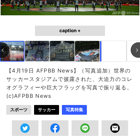
caption +
作成中
画像作成中
【4月19日 AFPBB News】（写真追加）世界の
サッカースタジアムで披露された、大迫力のコレ
オグラフィーや巨大フラッグを写真で振り返る。
(c)AFPBB News
スポーツ
サッカー
写真特集