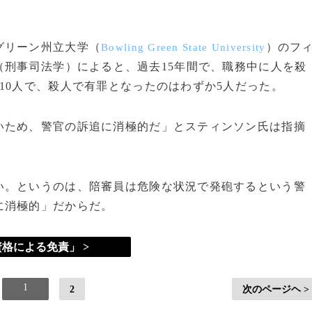
グリーン州立大学（
）のフ
Bowling Green State University
（刑事司法学）によると、過去15年間で、職務中に人を殺
10人で、殺人で有罪となったのはわずか5人だった。
いため、警官の訴追に消極的だ」とスティンソン氏は指摘
。というのは、陪審員は危険な状況で発砲するという警
に消極的」だからだ。
格による免責」 >
1
2
次のページヘ >