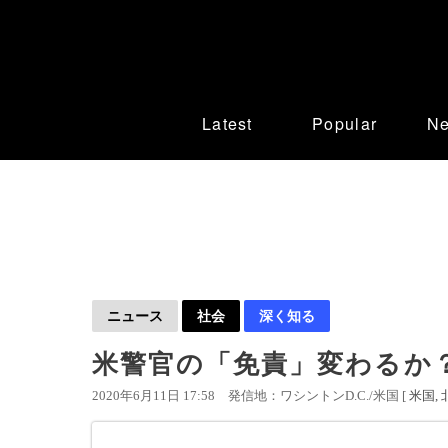
Latest
Popular
N
ニュース
社会
深く知る
米警官の「免責」変わるか
2020年6月11日 17:58
発信地：ワシントンD.C./米国 [
米国