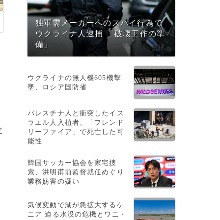
独軍需メーカーへのスパイ行為で
ウクライナ人逮捕 「破壊工作の準
備」
ウクライナの無人機605機撃
墜、ロシア国防省
パレスチナ人と衝突したイス
ラエル人入植者、「フレンド
支
リーファイア」で死亡した可
能性
韓国サッカー協会を家宅捜
索、洪明甫前監督就任めぐり
業務妨害の疑い
、
気候変動で湖が急拡大するケ
ニア 迫る水没の危機とワニ・