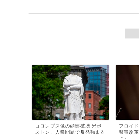
コロンブス像の頭部破壊 米ボ
フロイド
ストン、人種問題で反発強まる
警察改革
よ」