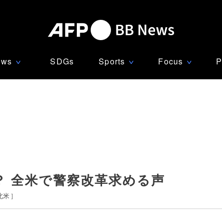
ews
SDGs
Sports
Focus
P
∨
∨
∨
？ 全米で警察改革求める声
北米
]