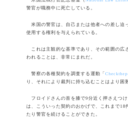
National Law Enfor
警官が職務中に死亡している。
米国の警官は、自己または他者への差し迫っ
使用する権利を与えられている。
これは主観的な基準であり、その範囲の広さ
われることは、非常にまれだ。
警察の各種契約を調査する運動「
Checkthep
り、それにより裁判に持ち込むことはより困
フロイドさんの首を膝で9分近く押さえつけ
は、こういった契約のおかげで、これまで18
たり警官を続けることができた。