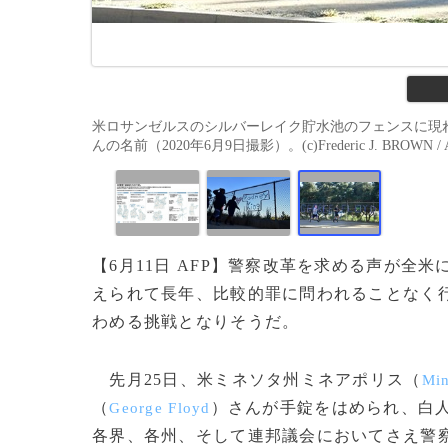
米ロサンゼルスのシルバーレイク貯水池のフェンスに現
んの名前（2020年6月9日撮影）。(c)Frederic J. BROWN / 
【6月11日 AFP】警察改革を求める声が
えられて長年、比較的罪に問われることなく
わめる挑戦となりそうだ。
先月25日、米ミネソタ州ミネアポリス（
Min
（
）さんが手錠をはめられ、白
George Floyd
各界、各州、そして連邦議会においてさえ警