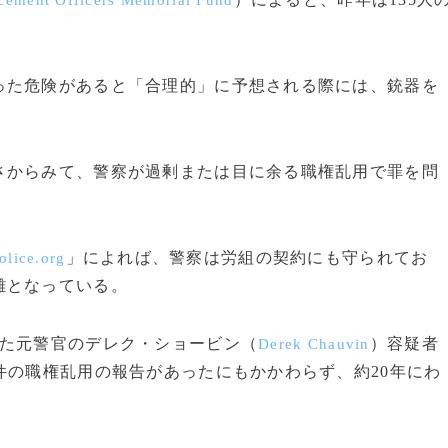
cement Officers Memorial Fund
た危険があると「合理的」に予想される際には、銃器を
からみて、警察が過剰または目に余る職権乱用で罪を問
」によれば、警察は労組の契約にも守られてお
olice.org
難となっている。
た元警官のデレク・ショービン（
）容疑者
Derek Chauvin
件の職権乱用の報告があったにもかかわらず、約20年にわ