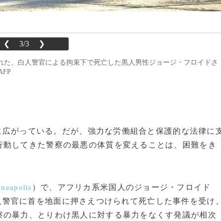
❮
3/3
❯
れた、白人警官による拘束下で死亡した黒人男性ジョージ・フロイドさ
AFP
全米に広がっている。だが、強力な労働組合と保護的な法律に
行動してきた警察の最悪の体質を変えることは、困難をき
）で、アフリカ系米国人のジョージ・フロイド
neapolis
人警官に首を地面に押さえつけられて死亡した事件を受け
察の暴力、とりわけ黒人に対する暴力をなくす発議が相次