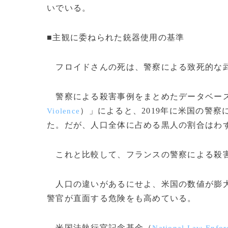
いでいる。
■主観に委ねられた銃器使用の基準
フロイドさんの死は、警察による致死的な武
警察による殺害事例をまとめたデータベース
）」によると、2019年に米国の警察
Violence
た。だが、人口全体に占める黒人の割合はわず
これと比較して、フランスの警察による殺害
人口の違いがあるにせよ、米国の数値が膨大
警官が直面する危険をも高めている。
米国法執行官記念基金（