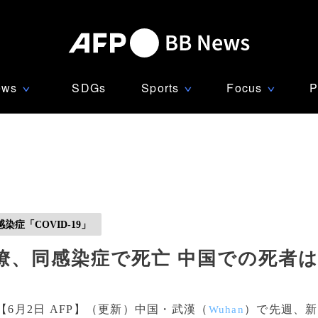
ews
SDGs
Sports
Focus
P
∨
∨
∨
症「COVID-19」
僚、同感染症で死亡 中国での死者
【6月2日 AFP】（更新）中国・武漢（
）で先週、新
Wuhan