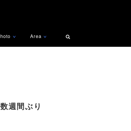
hoto
Area
∨
∨
は数週間ぶり