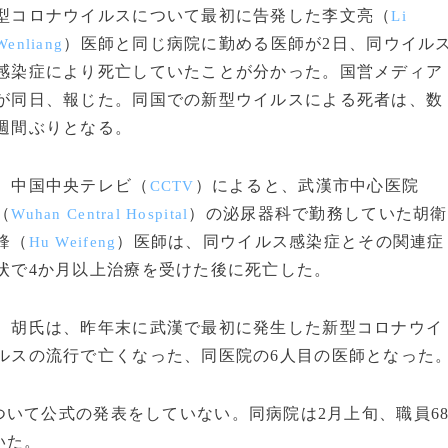
型コロナウイルスについて最初に告発した李文亮（
Li
）医師と同じ病院に勤める医師が2日、同ウイル
Wenliang
感染症により死亡していたことが分かった。国営メディア
が同日、報じた。同国での新型ウイルスによる死者は、数
週間ぶりとなる。
中国中央テレビ（
）によると、武漢市中心医院
CCTV
（
）の泌尿器科で勤務していた胡衛
Wuhan Central Hospital
鋒（
）医師は、同ウイルス感染症とその関連症
Hu Weifeng
状で4か月以上治療を受けた後に死亡した。
胡氏は、昨年末に武漢で最初に発生した新型コロナウイ
ルスの流行で亡くなった、同医院の6人目の医師となった
いて公式の発表をしていない。同病院は2月上旬、職員6
いた。