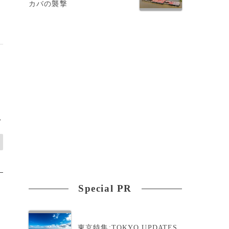
カバの襲撃
>
Special PR
東京特集:TOKYO UPDATES