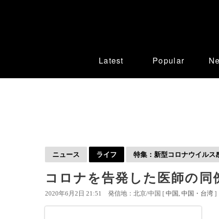
Latest
Popular
N
ニュース
ライフ
特集：新型コロナウイルス感染
コロナを告発した医師の同
2020年6月2日 21:51
発信地：北京/中国 [
中国
中国・台湾
]