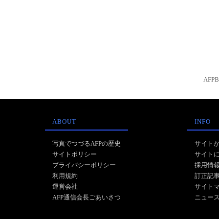
AFP
ABOUT
INFO
写真でつづるAFPの歴史
サイト
サイトポリシー
サイト
プライバシーポリシー
採用情
利用規約
訂正記
運営会社
サイト
AFP通信会長ごあいさつ
ニュー