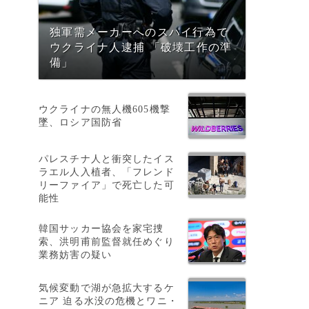
独軍需メーカーへのスパイ行為で
ウクライナ人逮捕 「破壊工作の準
備」
ス
ウクライナの無人機605機撃
墜、ロシア国防省
パレスチナ人と衝突したイス
ラエル人入植者、「フレンド
リーファイア」で死亡した可
能性
韓国サッカー協会を家宅捜
索、洪明甫前監督就任めぐり
業務妨害の疑い
気候変動で湖が急拡大するケ
ニア 迫る水没の危機とワニ・