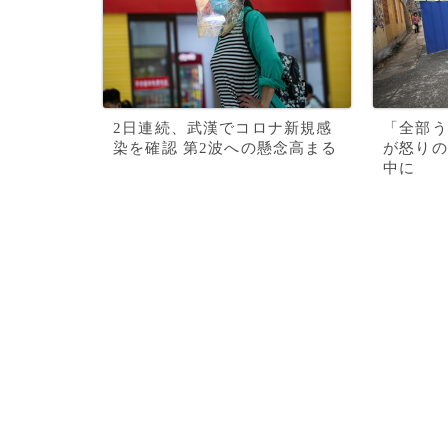
2日連続、武漢でコロナ新規感
「全部う
染を確認 第2波への懸念高まる
が怒りの
中に