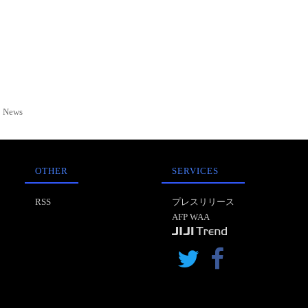
News
OTHER
SERVICES
RSS
プレスリリース
AFP WAA