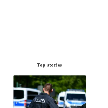
ス
Top stories
。
8