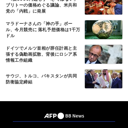
ブリトーの価格めぐる議論、米共和
党の「内戦」に発展
マラドーナさんの「神の手」ボー
ル、今月競売に 落札予想価格は1千万
ドル
ドイツでメルツ首相が辞任計画と主
張する偽動画拡散、背後にロシア系
情報工作組織
サウジ、トルコ、パキスタンが共同
防衛協定締結