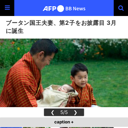
ブータン国王夫妻、第2子をお披露目 3月
に誕生
❮
5/5
❯
caption +