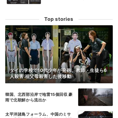
Top stories
タイの学校で10代少年が発砲、教師・生徒ら6
人殺害 祖父母殺害した後移動
韓国、北西部沿岸で地雷15個回収 豪
雨で北朝鮮から流出か
太平洋諸島フォーラム、中国のミサ