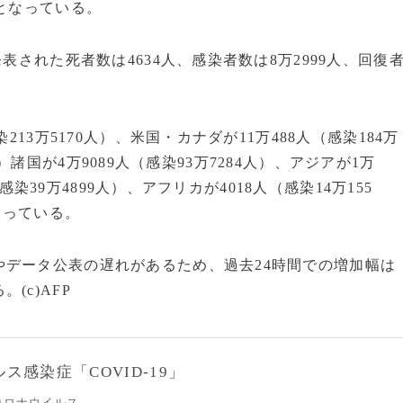
となっている。
表された死者数は4634人、感染者数は8万2999人、回復
13万5170人）、米国・カナダが11万488人（感染184万
）諸国が4万9089人（感染93万7284人）、アジアが1万
（感染39万4899人）、アフリカが4018人（感染14万155
なっている。
データ公表の遅れがあるため、過去24時間での増加幅は
(c)AFP
感染症「COVID-19」
コロナウイルス。