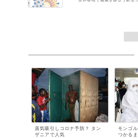
蒸気吸引しコロナ予防？ タン
モンゴル
ザニアで人気
つかるま