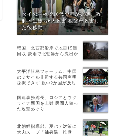
タイの学校で10代少年が発砲、教
師・生徒ら6人殺害 祖父母殺害し
た後移動
韓国、北西部沿岸で地雷15個
回収 豪雨で北朝鮮から流出か
太平洋諸島フォーラム、中国
のミサイル非難する共同声明
採択できず 親中2か国が反対
国連事務総長、ロシアとウク
ライナ両国を非難 民間人狙っ
た攻撃めぐり
北朝鮮指導部、夏バテ対策に
犬肉スープ「補身湯」推奨