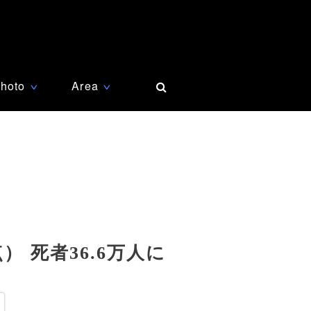
hoto
Area
∨
∨
 死者36.6万人に