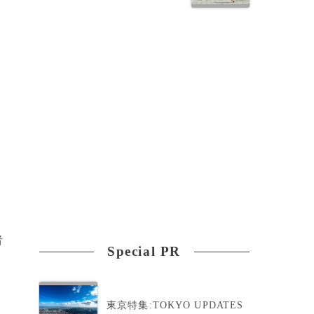
者
Special PR
東京特集:TOKYO UPDATES