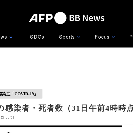
ews
SDGs
Sports
Focus
P
∨
∨
∨
症「COVID-19」
感染者・死者数（31日午前4時時点）
ーロッパ
]