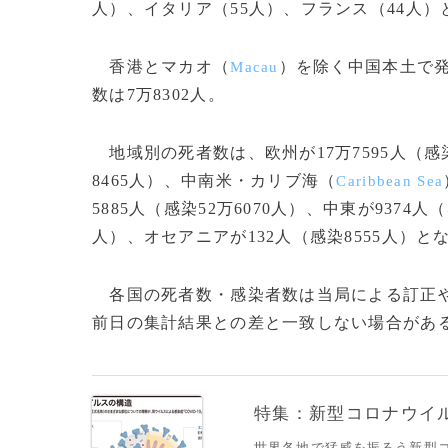
人）、イタリア（55人）、フランス（44人）
香港とマカオ（
）を除く中国本土で発
Macau
数は7万8302人。
地域別の死者数は、欧州が17万7595人（感染2
8465人）、中南米・カリブ海（
Caribbean Sea
5885人（感染52万6070人）、中東が9374人
人）、オセアニアが132人（感染8555人）と
各国の死者数・感染者数は当局による訂正や
前日の集計結果との差と一致しない場合がある。
特集：新型コロナウイルス
世界各地で猛威を振るう新型