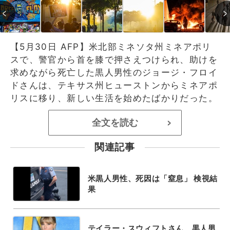
【5月30日 AFP】米北部ミネソタ州ミネアポリ
スで、警官から首を膝で押さえつけられ、助けを
求めながら死亡した黒人男性のジョージ・フロイ
ドさんは、テキサス州ヒューストンからミネアポ
リスに移り、新しい生活を始めたばかりだった。
全文を読む
>
関連記事
米黒人男性、死因は「窒息」 検視結
果
テイラー・スウィフトさん、黒人男