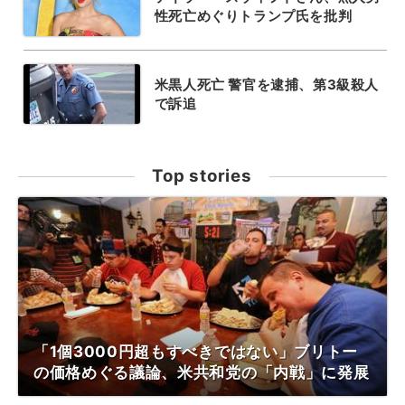
性死亡めぐりトランプ氏を批判
米黒人死亡 警官を逮捕、第3級殺人
で訴追
Top stories
「1個3000円超もすべきではない」ブリトー
の価格めぐる議論、米共和党の「内戦」に発展