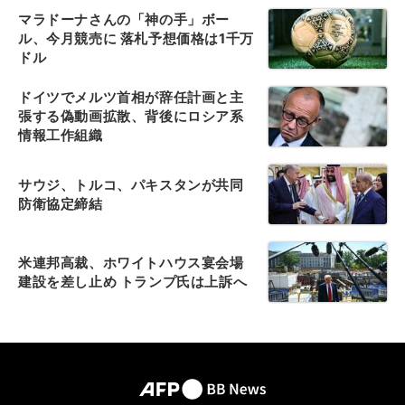
マラドーナさんの「神の手」ボー
ル、今月競売に 落札予想価格は1千万
ドル
ドイツでメルツ首相が辞任計画と主
張する偽動画拡散、背後にロシア系
情報工作組織
サウジ、トルコ、パキスタンが共同
防衛協定締結
米連邦高裁、ホワイトハウス宴会場
建設を差し止め トランプ氏は上訴へ