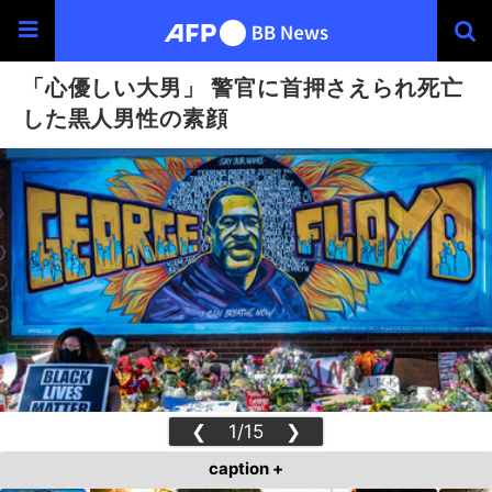
「心優しい大男」 警官に首押さえられ死亡
した黒人男性の素顔
❮
1/15
❯
caption +