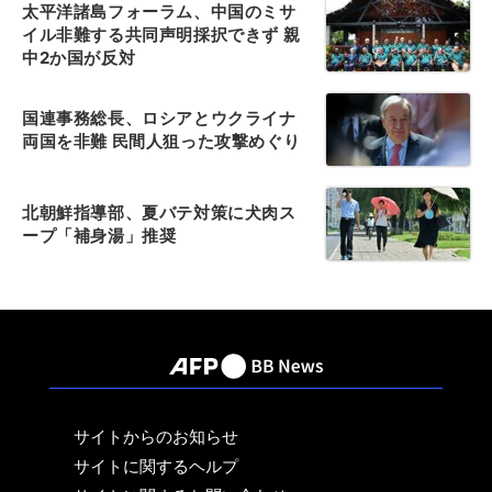
太平洋諸島フォーラム、中国のミサ
イル非難する共同声明採択できず 親
中2か国が反対
国連事務総長、ロシアとウクライナ
両国を非難 民間人狙った攻撃めぐり
北朝鮮指導部、夏バテ対策に犬肉ス
ープ「補身湯」推奨
サイトからのお知らせ
サイトに関するヘルプ