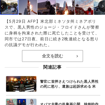
【5月29日 AFP】米北部ミネソタ州ミネアポリ
スで、黒人男性のジョージ・フロイドさんが警察
に身柄を拘束された際に死亡したことを受けて、
同市では27日夜、前日に続き2晩連続となる怒り
の抗議デモが行われた。
全文を読む
>
関連記事
警官に首押さえつけられた黒人男性
の死に怒り、遺族は起訴求める 米
オバマ夫妻の肖像画公開、独創的作