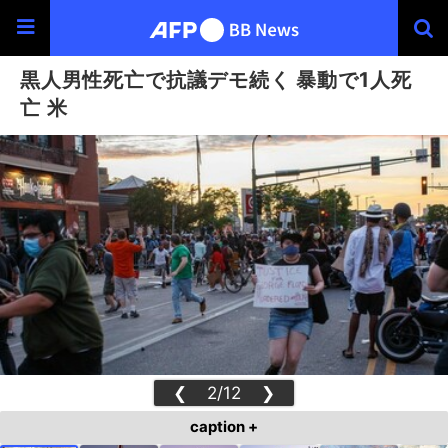
黒人男性死亡で抗議デモ続く 暴動で1人死
亡 米
❮
2/12
❯
caption +