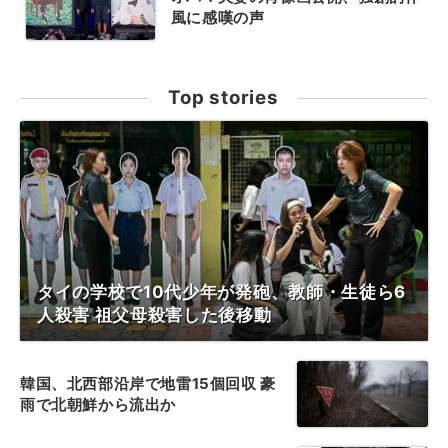
風に感嘆の声
Top stories
タイの学校で10代少年が発砲、教師・生徒ら6
人殺害 祖父母殺害した後移動
韓国、北西部沿岸で地雷15個回収 豪
雨で北朝鮮から流出か