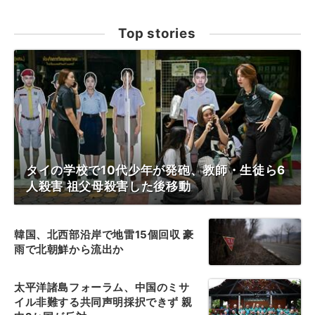
Top stories
タイの学校で10代少年が発砲、教師・生徒ら6
人殺害 祖父母殺害した後移動
韓国、北西部沿岸で地雷15個回収 豪
雨で北朝鮮から流出か
太平洋諸島フォーラム、中国のミサ
イル非難する共同声明採択できず 親