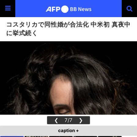
コスタリカで同性婚が合法化 中米初 真夜中
に挙式続く
❮
7/7
❯
caption +