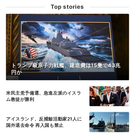
Top stories
トランプ級原子力戦艦、建造費は15隻で43兆
円か
米民主党予備選、急進左派のイスラ
ム教徒が勝利
アイスランド、反捕鯨活動家21人に
国外退去命令 再入国も禁止