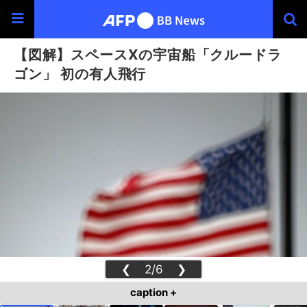
【図解】スペースXの宇宙船「クルードラ
ゴン」 初の有人飛行
❮
2/6
❯
caption +