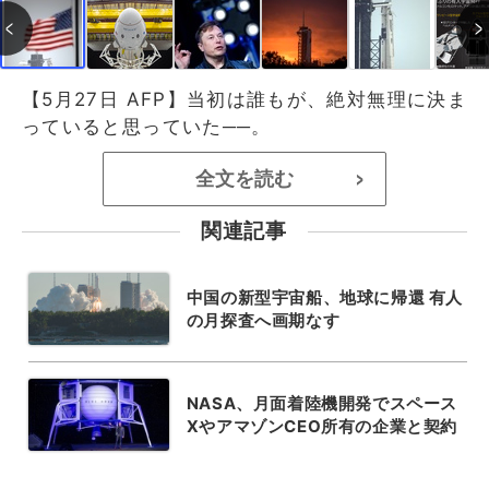
【5月27日 AFP】当初は誰もが、絶対無理に決ま
っていると思っていた──。
全文を読む
>
関連記事
中国の新型宇宙船、地球に帰還 有人
の月探査へ画期なす
NASA、月面着陸機開発でスペース
XやアマゾンCEO所有の企業と契約