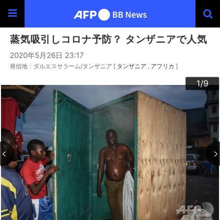
蒸気吸引しコロナ予防？ タンザニアで人気
2020年5月26日 23:17
発信地：ダルエスサラーム/タンザニア [
タンザニア
アフリカ
]
3
4
6
9
2
5
7
8
1
/9
/9
/9
/9
/9
/9
/9
/9
/9