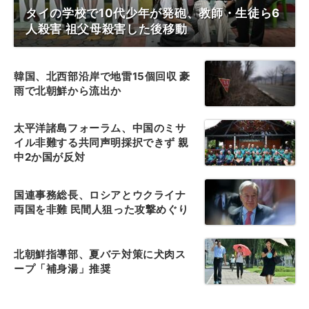
タイの学校で10代少年が発砲、教師・生徒ら6
人殺害 祖父母殺害した後移動
韓国、北西部沿岸で地雷15個回収 豪
雨で北朝鮮から流出か
太平洋諸島フォーラム、中国のミサ
イル非難する共同声明採択できず 親
中2か国が反対
国連事務総長、ロシアとウクライナ
両国を非難 民間人狙った攻撃めぐり
北朝鮮指導部、夏バテ対策に犬肉ス
ープ「補身湯」推奨