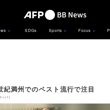
ews
SDGs
Sports
Focus
P
∨
∨
∨
0世紀満州でのペスト流行で注目
ロッパ
]