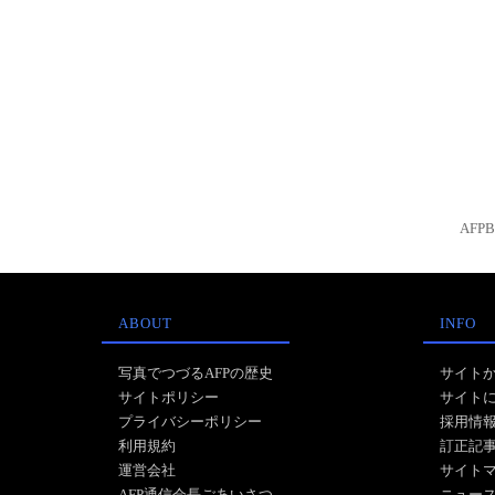
AFP
ABOUT
INFO
写真でつづるAFPの歴史
サイト
サイトポリシー
サイト
プライバシーポリシー
採用情
利用規約
訂正記
運営会社
サイト
AFP通信会長ごあいさつ
ニュー