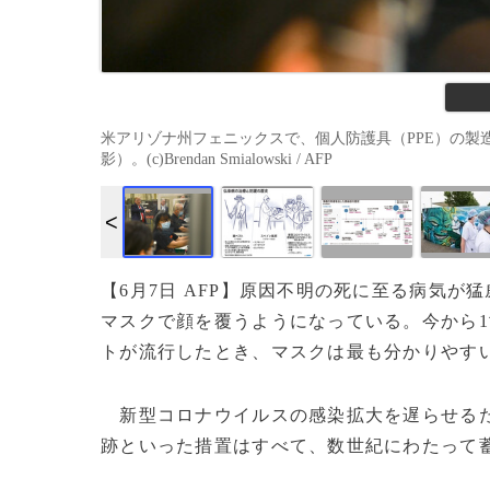
米アリゾナ州フェニックスで、個人防護具（PPE）の製造
影）。(c)Brendan Smialowski / AFP
【6月7日 AFP】原因不明の死に至る病気
マスクで顔を覆うようになっている。今から
トが流行したとき、マスクは最も分かりやす
新型コロナウイルスの感染拡大を遅らせるた
跡といった措置はすべて、数世紀にわたって