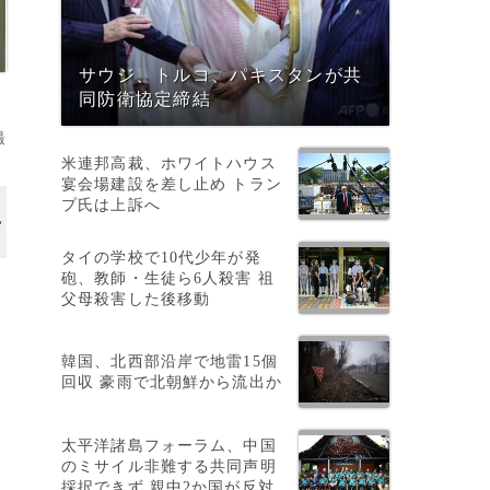
サウジ、トルコ、パキスタンが共
同防衛協定締結
撮
米連邦高裁、ホワイトハウス
宴会場建設を差し止め トラン
プ氏は上訴へ
タイの学校で10代少年が発
砲、教師・生徒ら6人殺害 祖
父母殺害した後移動
韓国、北西部沿岸で地雷15個
回収 豪雨で北朝鮮から流出か
太平洋諸島フォーラム、中国
のミサイル非難する共同声明
採択できず 親中2か国が反対