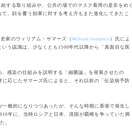
支給する取り組みや、公共の場でのマスク着用の是非をめ
れて、顔を覆う効果に対する考え方もまた進化してきたこ
学史家のウィリアム・サマーズ（
）氏によ
William Summers
いう認識は、少なくとも1500年代以降から「真面目な医
、感染の仕組みを説明する「細菌論」を発展させたの
の取材に応じたサマーズ氏によると、それ以前の「伝染病予防
。
クが一般的になりつつあったが、そんな時期に香港で発生し
910年に、当時ロシアと日本、清国が覇権を争っていた満
った。