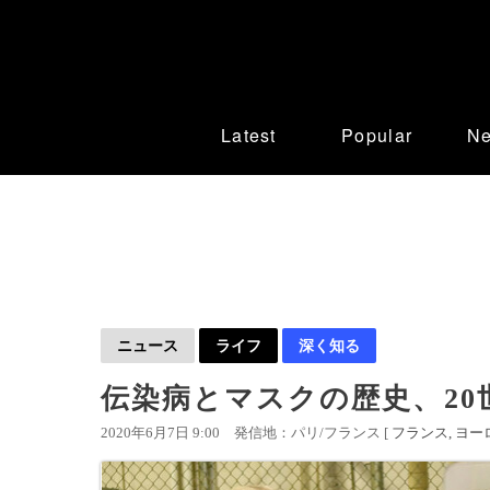
Latest
Popular
N
ニュース
ライフ
深く知る
伝染病とマスクの歴史、2
2020年6月7日 9:00
発信地：パリ/フランス [
フランス
ヨー