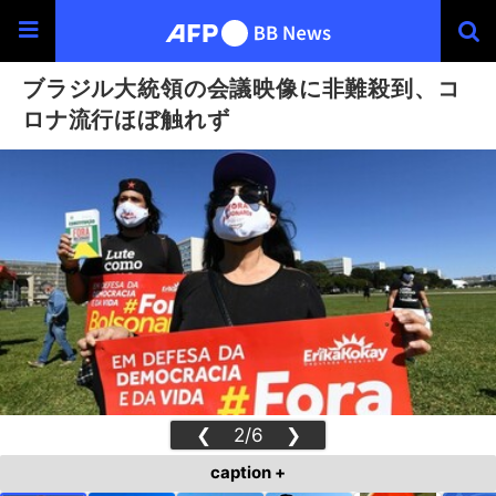
ブラジル大統領の会議映像に非難殺到、コ
ロナ流行ほぼ触れず
❮
2/6
❯
caption +