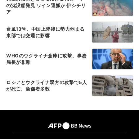
の沈没船発見 ワイン運搬か 伊シチリ
ア
台風13号、中国上陸後に勢力弱まる
東部では交通に影響
WHOのウクライナ倉庫に攻撃、事務
局長が非難
ロシアとウクライナ双方の攻撃で5人
が死亡、負傷者多数