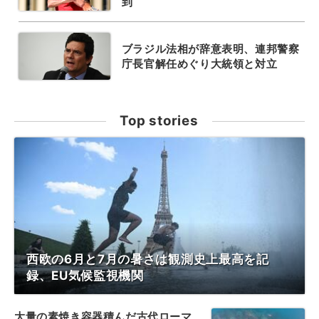
到
ブラジル法相が辞意表明、連邦警察
庁長官解任めぐり大統領と対立
Top stories
西欧の6月と7月の暑さは観測史上最高を記
録、EU気候監視機関
大量の素焼き容器積んだ古代ローマ