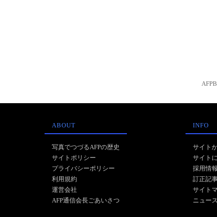
AFP
ABOUT
INFO
写真でつづるAFPの歴史
サイト
サイトポリシー
サイト
プライバシーポリシー
採用情
利用規約
訂正記
運営会社
サイト
AFP通信会長ごあいさつ
ニュー