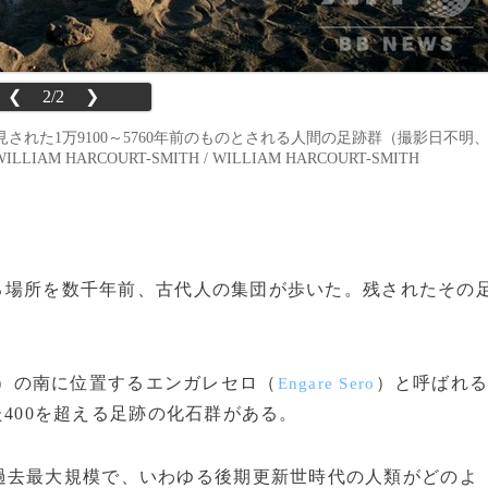
❮
2/2
❯
れた1万9100～5760年前のものとされる人間の足跡群（撮影日不明
ILLIAM HARCOURT-SMITH / WILLIAM HARCOURT-SMITH
置する場所を数千年前、古代人の集団が歩いた。残されたその
）の南に位置するエンガレセロ（
）と呼ばれ
Engare Sero
れた400を超える足跡の化石群がある。
去最大規模で、いわゆる後期更新世時代の人類がどのよ