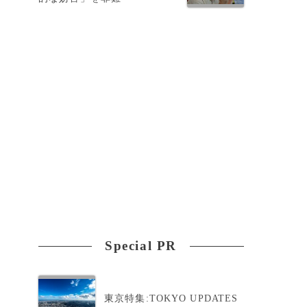
。
Special PR
東京特集:TOKYO UPDATES
ー