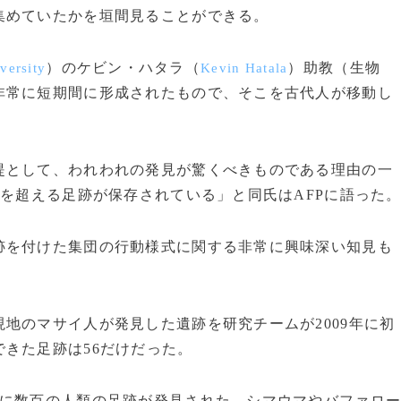
集めていたかを垣間見ることができる。
）のケビン・ハタラ（
）助教（生物
versity
Kevin Hatala
非常に短期間に形成されたもので、そこを古代人が移動し
提として、われわれの発見が驚くべきものである理由の一
0を超える足跡が保存されている」と同氏はAFPに語った
を付けた集団の行動様式に関する非常に興味深い知見も
地のマサイ人が発見した遺跡を研究チームが2009年に初
きた足跡は56だけだった。
に数百の人類の足跡が発見された。シマウマやバファロ