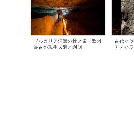
ブルガリア洞窟の骨と歯、欧州
古代マヤ
最古の現生人類と判明
アテマラ