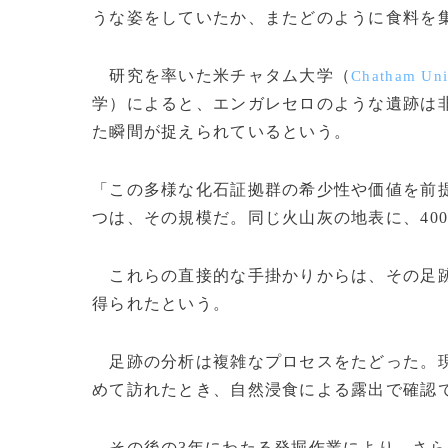
うな姿をしていたか、またどのように食料を
研究を率いた米チャタム大学（
Chatham Uni
学）によると、エンガレセロのような遺跡は
た瞬間が捉えられているという。
「この多様な化石証拠群の希少性や価値を前
つは、その規模だ。同じ火山灰の地表に、40
これらの直接的な手掛かりからは、その足跡
得られたという。
足跡の分析は複雑なプロセスをたどった。現
めて訪れたとき、自然浸食による露出で確認で
その後の3年にわたる発掘作業により、さら