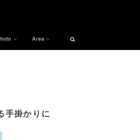
hoto
Area
∨
∨
る手掛かりに