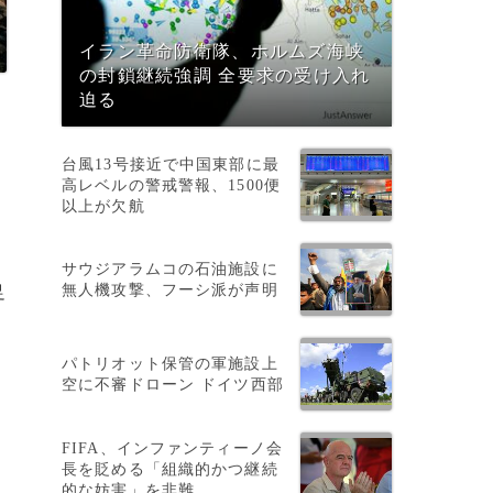
イラン革命防衛隊、ホルムズ海峡
の封鎖継続強調 全要求の受け入れ
迫る
、
台風13号接近で中国東部に最
高レベルの警戒警報、1500便
以上が欠航
サウジアラムコの石油施設に
無人機攻撃、フーシ派が声明
足
パトリオット保管の軍施設上
空に不審ドローン ドイツ西部
る
FIFA、インファンティーノ会
長を貶める「組織的かつ継続
的な妨害」を非難