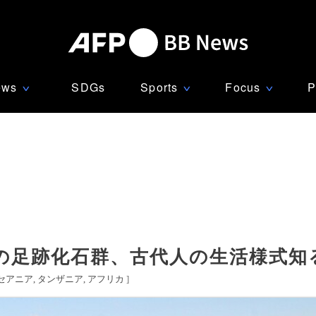
ews
SDGs
Sports
Focus
P
∨
∨
∨
の足跡化石群、古代人の生活様式知
セアニア
タンザニア
アフリカ
]