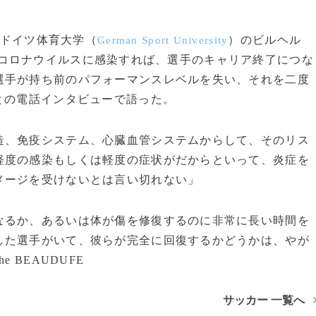
ドイツ体育大学（
）のビルヘル
German Sport University
コロナウイルスに感染すれば、選手のキャリア終了につな
選手が持ち前のパフォーマンスレベルを失い、それを二度
との電話インタビューで語った。
造、免疫システム、心臓血管システムからして、そのリス
軽度の感染もしくは軽度の症状がだからといって、炎症を
メージを受けないとは言い切れない」
なるか、あるいは体が傷を修復するのに非常に長い時間を
した選手がいて、彼らが完全に回復するかどうかは、やが
he BEAUDUFE
サッカー 一覧へ