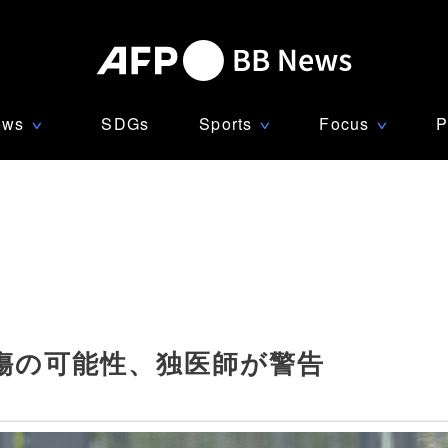
ews
SDGs
Sports
Focus
P
∨
∨
∨
傷の可能性、独医師が警告