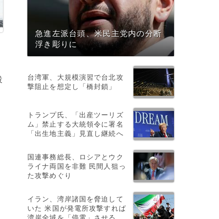
急進左派台頭、米民主党内の分断
浮き彫りに
台湾軍、大規模演習で台北攻
設
撃阻止を想定し「橋封鎖」
トランプ氏、「出産ツーリズ
ム」禁止する大統領令に署名
「出生地主義」見直し継続へ
リ
国連事務総長、ロシアとウク
ライナ両国を非難 民間人狙っ
た攻撃めぐり
イラン、湾岸諸国を脅迫して
いた 米国が発電所攻撃すれば
湾岸全域を「停電」させる