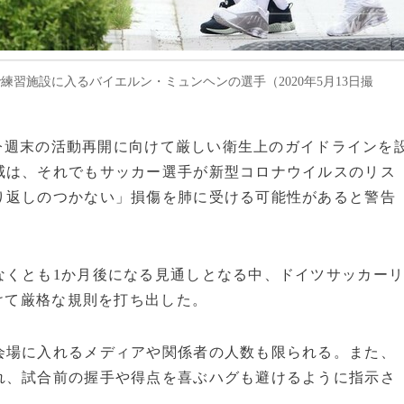
習施設に入るバイエルン・ミュンヘンの選手（2020年5月13日撮
ガは今週末の活動再開に向けて厳しい衛生上のガイドラインを
威は、それでもサッカー選手が新型コロナウイルスのリス
り返しのつかない」損傷を肺に受ける可能性があると警告
くとも1か月後になる見通しとなる中、ドイツサッカー
けて厳格な規則を打ち出した。
場に入れるメディアや関係者の人数も限られる。また、
れ、試合前の握手や得点を喜ぶハグも避けるように指示さ