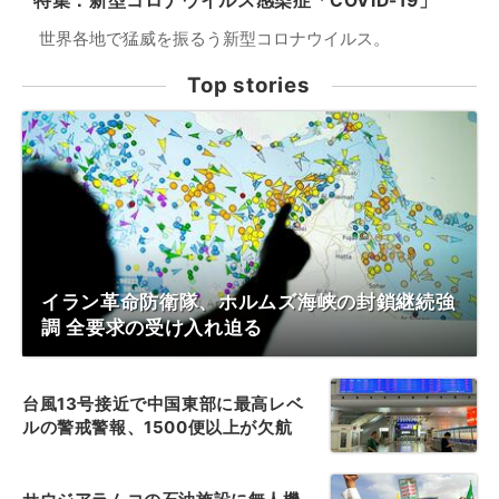
特集：新型コロナウイルス感染症「COVID-19」
世界各地で猛威を振るう新型コロナウイルス。
Top stories
イラン革命防衛隊、ホルムズ海峡の封鎖継続強
調 全要求の受け入れ迫る
台風13号接近で中国東部に最高レベ
ルの警戒警報、1500便以上が欠航