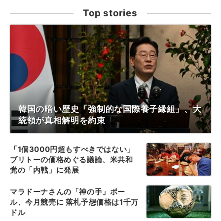
Top stories
韓国の暗い歴史「強制的な国際養子縁組」、大
統領が真相解明を約束
「1個3000円超もすべきではない」
ブリトーの価格めぐる議論、米共和
党の「内戦」に発展
マラドーナさんの「神の手」ボー
ル、今月競売に 落札予想価格は1千万
ドル