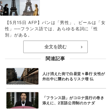
【5月15日 AFP】パンは「男性」、ビールは「女
性」──フランス語では、あらゆる名詞に「性
別」がある。
全文を読む
>
関連記事
人け消えた街で白昼堂々暴行 女性が
外出中に襲われるリスク増 仏
「フランス語」がコロナ流行の巻き
添えに、2言語公用制のカナダ