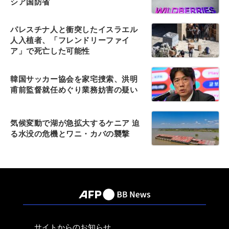
シア国防省
パレスチナ人と衝突したイスラエル
人入植者、「フレンドリーファイ
ア」で死亡した可能性
韓国サッカー協会を家宅捜索、洪明
甫前監督就任めぐり業務妨害の疑い
気候変動で湖が急拡大するケニア 迫
る水没の危機とワニ・カバの襲撃
サイトからのお知らせ