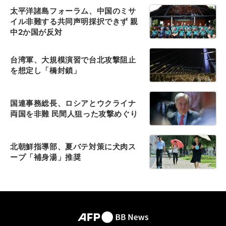
太平洋諸島フォーラム、中国のミサ
イル非難する共同声明採択できず 親
中2か国が反対
台湾軍、大規模演習で台北攻撃阻止
を想定し「橋封鎖」
国連事務総長、ロシアとウクライナ
両国を非難 民間人狙った攻撃めぐり
北朝鮮指導部、夏バテ対策に犬肉ス
ープ「補身湯」推奨