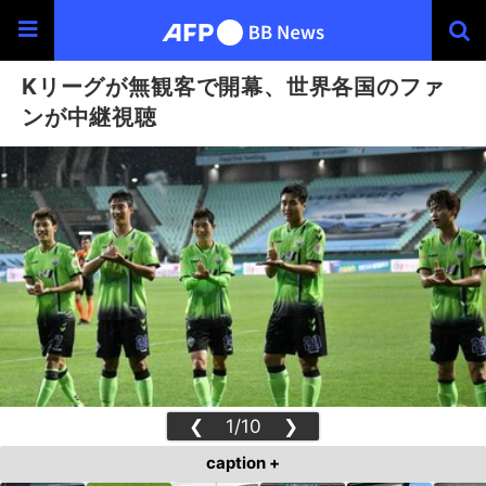
Kリーグが無観客で開幕、世界各国のファ
ンが中継視聴
❮
1/10
❯
caption +