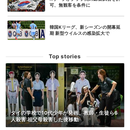
可、無観客を条件に
韓国Kリーグ、新シーズンの開幕延
期 新型ウイルスの感染拡大で
Top stories
タイの学校で10代少年が発砲、教師・生徒ら6
人殺害 祖父母殺害した後移動