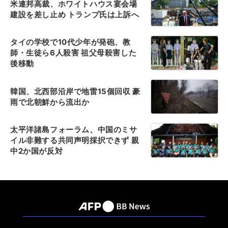
米連邦高裁、ホワイトハウス宴会場
建設を差し止め トランプ氏は上訴へ
タイの学校で10代少年が発砲、教
師・生徒ら6人殺害 祖父母殺害した
後移動
韓国、北西部沿岸で地雷15個回収 豪
雨で北朝鮮から流出か
太平洋諸島フォーラム、中国のミサ
イル非難する共同声明採択できず 親
中2か国が反対