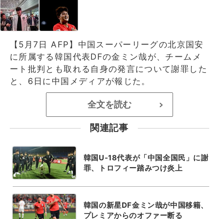
【5月7日 AFP】中国スーパーリーグの北京国安
に所属する韓国代表DFの金ミン哉が、チームメ
ート批判とも取れる自身の発言について謝罪した
と、6日に中国メディアが報じた。
全文を読む
>
関連記事
韓国U-18代表が「中国全国民」に謝
罪、トロフィー踏みつけ炎上
韓国の新星DF金ミン哉が中国移籍、
プレミアからのオファー断る