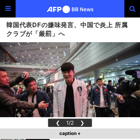
韓国代表DFの嫌味発言、中国で炎上 所属
クラブが「厳罰」へ
❮
1/2
❯
caption +