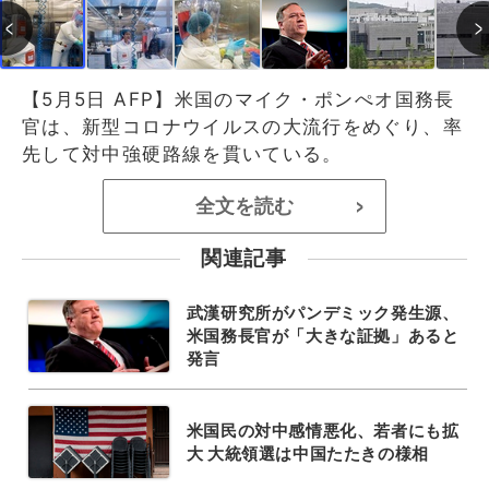
【5月5日 AFP】米国のマイク・ポンぺオ国務長
官は、新型コロナウイルスの大流行をめぐり、率
先して対中強硬路線を貫いている。
全文を読む
>
関連記事
武漢研究所がパンデミック発生源、
米国務長官が「大きな証拠」あると
発言
米国民の対中感情悪化、若者にも拡
大 大統領選は中国たたきの様相