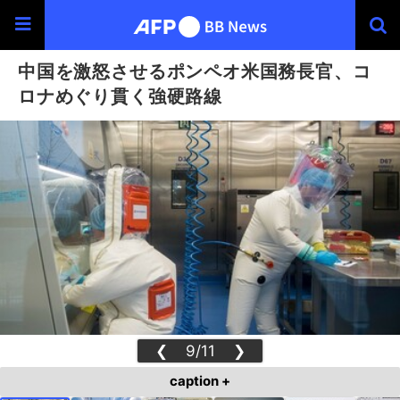
中国を激怒させるポンペオ米国務長官、コ
ロナめぐり貫く強硬路線
❮
9/11
❯
caption +