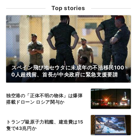
Top stories
スペイン飛び地セウタに未成年の不法移民100
0人超残留、首長が中央政府に緊急支援要請
独空港の「正体不明の物体」は爆弾
搭載ドローン ロシア関与か
トランプ級原子力戦艦、建造費は15
隻で43兆円か