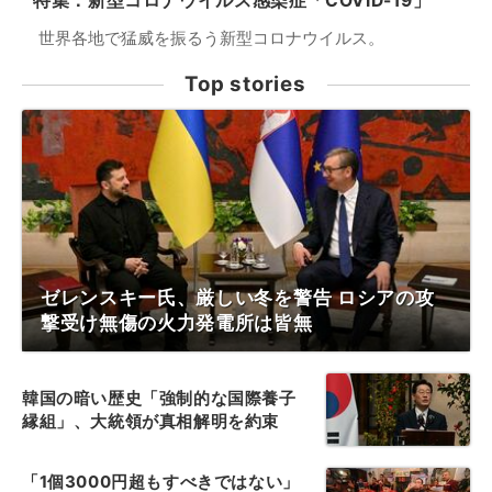
特集：新型コロナウイルス感染症「COVID-19」
世界各地で猛威を振るう新型コロナウイルス。
Top stories
ゼレンスキー氏、厳しい冬を警告 ロシアの攻
撃受け無傷の火力発電所は皆無
韓国の暗い歴史「強制的な国際養子
縁組」、大統領が真相解明を約束
「1個3000円超もすべきではない」