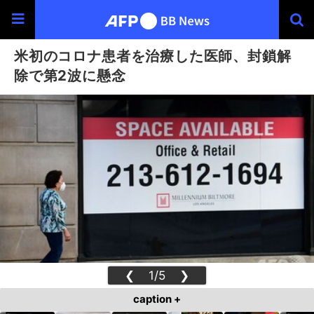
米初のコロナ患者を治療した医師、封鎖解
除で第2波に懸念
❮
1/5
❯
caption +