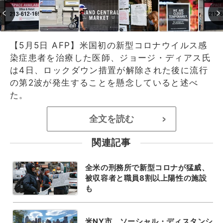
【5月5日 AFP】米国初の新型コロナウイルス感
染症患者を治療した医師、ジョージ・ディアス氏
は4日、ロックダウン措置が解除された後に流行
の第2波が発生することを懸念していると述べ
た。
全文を読む
>
関連記事
全米の刑務所で新型コロナが猛威、
被収容者と職員8割以上陽性の施設
も
米NY市、ソーシャル・ディスタンシ