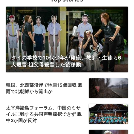
タイの学校で10代少年が発砲、教師・生徒ら6
人殺害 祖父母殺害した後移動
韓国、北西部沿岸で地雷15個回収 豪
雨で北朝鮮から流出か
太平洋諸島フォーラム、中国のミサ
イル非難する共同声明採択できず 親
中2か国が反対