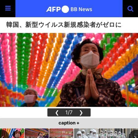
韓国、新型ウイルス新規感染者がゼロに
❮
1/7
❯
caption +