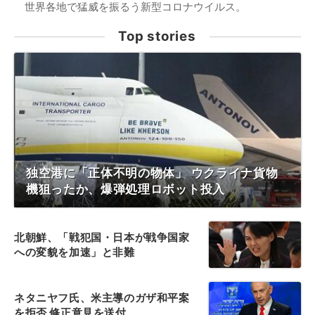
世界各地で猛威を振るう新型コロナウイルス。
Top stories
独空港に「正体不明の物体」 ウクライナ貨物
機狙ったか、爆弾処理ロボット投入
北朝鮮、「戦犯国・日本が戦争国家
への変貌を加速」と非難
ネタニヤフ氏、米主導のガザ和平案
を拒否 修正意見を送付