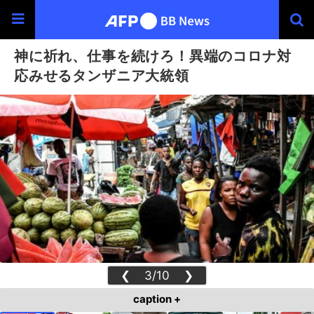
神に祈れ、仕事を続けろ！異端のコロナ対
応みせるタンザニア大統領
❮
3/10
❯
caption +