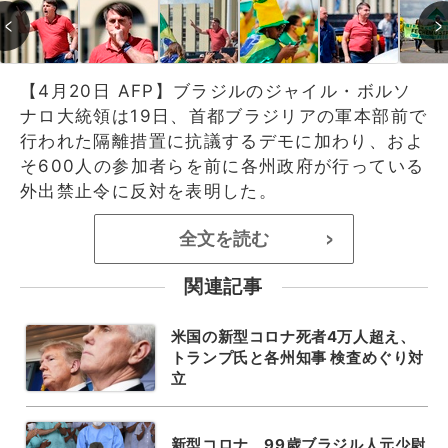
【4月20日 AFP】ブラジルのジャイル・ボルソ
ナロ大統領は19日、首都ブラジリアの軍本部前で
行われた隔離措置に抗議するデモに加わり、およ
そ600人の参加者らを前に各州政府が行っている
外出禁止令に反対を表明した。
全文を読む
>
関連記事
米国の新型コロナ死者4万人超え、
トランプ氏と各州知事 検査めぐり対
立
新型コロナ、99歳ブラジル人元少尉