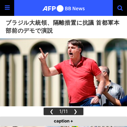
ブラジル大統領、隔離措置に抗議 首都軍本
部前のデモで演説
❮
1/11
❯
caption +