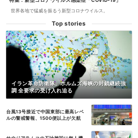
特集：新型コロナウイルス感染症「COVID-19」
世界各地で猛威を振るう新型コロナウイルス。
Top stories
イラン革命防衛隊、ホルムズ海峡の封鎖継続強
調 全要求の受け入れ迫る
台風13号接近で中国東部に最高レベ
ルの警戒警報、1500便以上が欠航