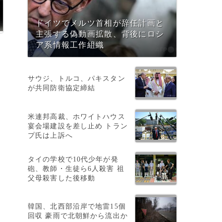
ドイツでメルツ首相が辞任計画と
主張する偽動画拡散、背後にロシ
ア系情報工作組織
サウジ、トルコ、パキスタン
が共同防衛協定締結
米連邦高裁、ホワイトハウス
宴会場建設を差し止め トラン
プ氏は上訴へ
タイの学校で10代少年が発
砲、教師・生徒ら6人殺害 祖
父母殺害した後移動
韓国、北西部沿岸で地雷15個
回収 豪雨で北朝鮮から流出か