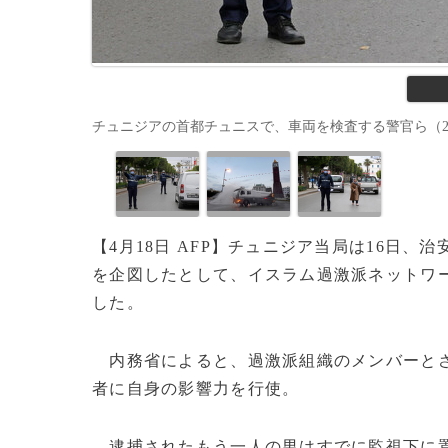
チュニジアの首都チュニスで、車両を検査する警官ら（2020年3月2
【4月18日 AFP】チュニジア当局は16日
を企図したとして、イスラム過激派ネットワー
した。
内務省によると、過激派組織のメンバーとさ
者に自身の影響力を行使。
逮捕されたもう一人の男はすでに監視下に置