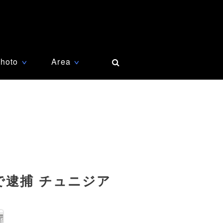
hoto
Area
∨
∨
で逮捕 チュニジア