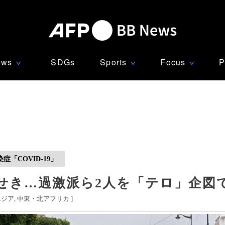
ews
SDGs
Sports
Focus
P
∨
∨
∨
「COVID-19」
せき…過激派ら2人を「テロ」企図
ニジア
中東・北アフリカ
]