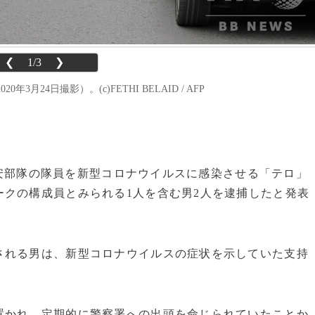
❮
1/3
❯
4日撮影）。(c)FETHI BELAID / AFP
、治安部隊の隊員を新型コロナウイルスに感染させる「テロ」
クの構成員とみられる1人を含む男2人を逮捕したと発表
れる男は、新型コロナウイルスの症状を示していた支持
かれ、定期的に警察署への出頭を命じられていたことか