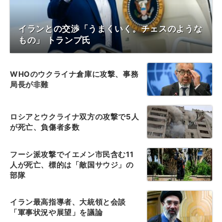
イランとの交渉「うまくいく。チェスのような
もの」 トランプ氏
WHOのウクライナ倉庫に攻撃、事務
局長が非難
ロシアとウクライナ双方の攻撃で5人
が死亡、負傷者多数
フーシ派攻撃でイエメン市民含む11
人が死亡、標的は「敵国サウジ」の
部隊
イラン最高指導者、大統領と会談
「軍事状況や展望」を議論