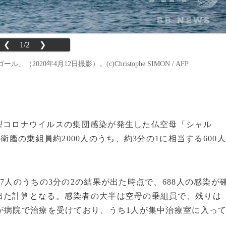
❮
1/2
❯
0年4月12日撮影）。(c)Christophe SIMON / AFP
、新型コロナウイルスの集団感染が発生した仏空母「シャル
衛艦の乗組員約2000人のうち、約3分の1に相当する600人
7人のうちの3分の2の結果が出た時点で、688人の感染が
出た計算となる。感染者の大半は空母の乗組員で、残りは
が病院で治療を受けており、うち1人が集中治療室に入っ