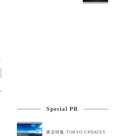
>
Special PR
東京特集:TOKYO UPDATES