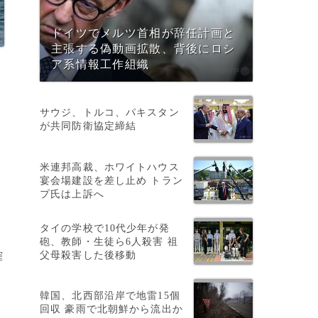
ドイツでメルツ首相が辞任計画と
主張する偽動画拡散、背後にロシ
ア系情報工作組織
サウジ、トルコ、パキスタン
が共同防衛協定締結
米連邦高裁、ホワイトハウス
宴会場建設を差し止め トラン
プ氏は上訴へ
タイの学校で10代少年が発
砲、教師・生徒ら6人殺害 祖
父母殺害した後移動
確
て
韓国、北西部沿岸で地雷15個
回収 豪雨で北朝鮮から流出か