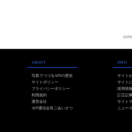
AFP
ABOUT
INFO
写真でつづるAFPの歴史
サイト
サイトポリシー
サイト
プライバシーポリシー
採用情
利用規約
訂正記
運営会社
サイト
AFP通信会長ごあいさつ
ニュー