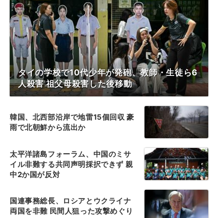
タイの学校で10代少年が発砲、教師・生徒ら6
人殺害 祖父母殺害した後移動
韓国、北西部沿岸で地雷15個回収 豪
雨で北朝鮮から流出か
太平洋諸島フォーラム、中国のミサ
イル非難する共同声明採択できず 親
中2か国が反対
国連事務総長、ロシアとウクライナ
両国を非難 民間人狙った攻撃めぐり