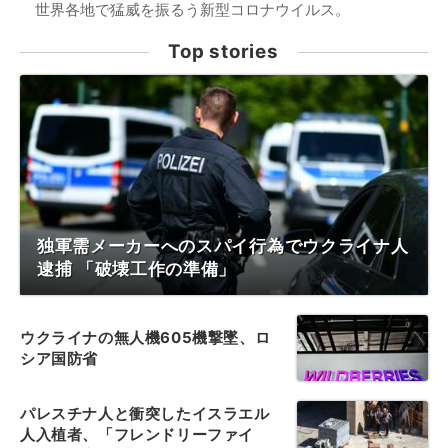
世界各地で猛威を振るう新型コロナウイルス。
Top stories
独軍需メーカーへのスパイ行為でウクライナ人
逮捕 「破壊工作の準備」
ウクライナの無人機605機撃墜、ロ
シア国防省
パレスチナ人と衝突したイスラエル
人入植者、「フレンドリーファイ