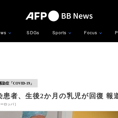
ews
SDGs
Sports
Focus
P
∨
∨
∨
症「COVID-19」
患者、生後2か月の乳児が回復 報
ヨーロッパ
]