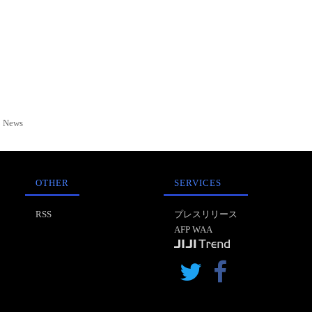
News
OTHER
SERVICES
RSS
プレスリリース
AFP WAA