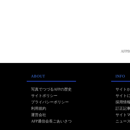
AFP
ABOUT
INFO
写真でつづるAFPの歴史
サイト
サイトポリシー
サイト
プライバシーポリシー
採用情
利用規約
訂正記
運営会社
サイト
AFP通信会長ごあいさつ
ニュー