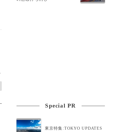
界
>
Special PR
東京特集:TOKYO UPDATES