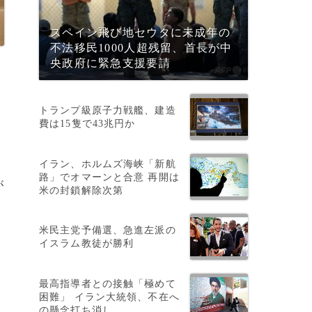
スペイン飛び地セウタに未成年の
不法移民1000人超残留、首長が中
央政府に緊急支援要請
トランプ級原子力戦艦、建造
費は15隻で43兆円か
イラン、ホルムズ海峡「新航
路」でオマーンと合意 再開は
が
米の封鎖解除次第
米民主党予備選、急進左派の
イスラム教徒が勝利
最高指導者との接触「極めて
困難」 イラン大統領、不在へ
の懸念打ち消し