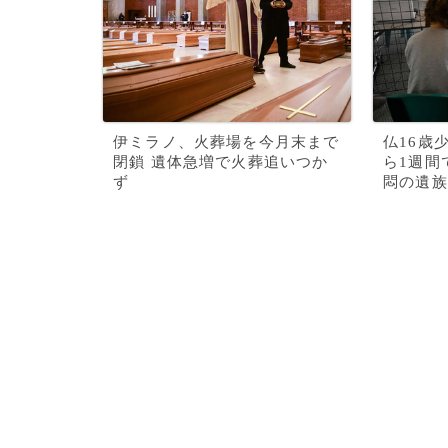
伊ミラノ、火葬場を今月末まで
仏16歳
閉鎖 遺体急増で火葬追いつか
ら1週間
ず
悶の遺族