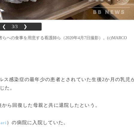
❮
3/3
❯
の食事を用意する看護師ら（2020年4月7日撮影）。(c)MARCO
ウイルス感染症の最年少の患者とされていた生後2か月の乳児
じた。
から回復した母親と共に退院したという。
）の病院に入院していた。
ari