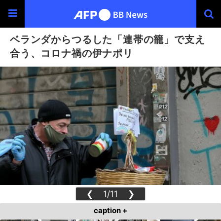
ベランダからつるした「連帯の籠」で支え
合う、コロナ禍の伊ナポリ
❮
1/11
❯
caption +