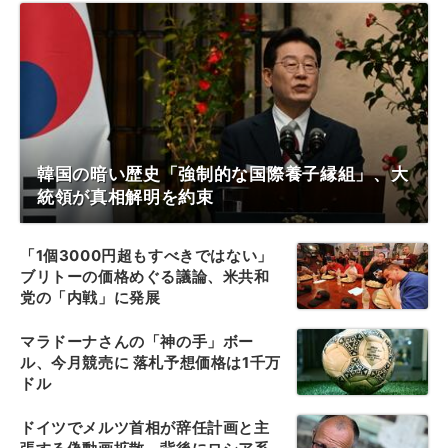
韓国の暗い歴史「強制的な国際養子縁組」、大
統領が真相解明を約束
「1個3000円超もすべきではない」
ブリトーの価格めぐる議論、米共和
党の「内戦」に発展
マラドーナさんの「神の手」ボー
ル、今月競売に 落札予想価格は1千万
ドル
ドイツでメルツ首相が辞任計画と主