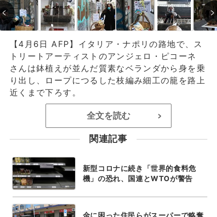
【4月6日 AFP】イタリア・ナポリの路地で、ス
トリートアーティストのアンジェロ・ピコーネ
さんは鉢植えが並んだ質素なベランダから身を乗
り出し、ロープにつるした枝編み細工の籠を路上
近くまで下ろす。
全文を読む
>
関連記事
新型コロナに続き「世界的食料危
機」の恐れ、国連とWTOが警告
金に困った住民らがスーパーで略奪