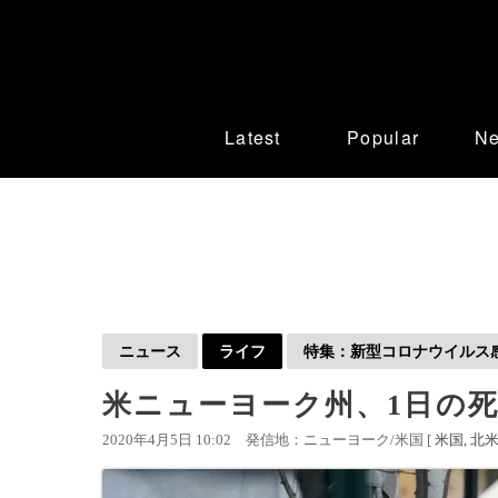
Latest
Popular
N
ニュース
ライフ
特集：新型コロナウイルス感染
米ニューヨーク州、1日の死者
2020年4月5日 10:02
発信地：ニューヨーク/米国 [
米国
北