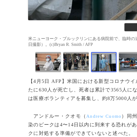
米ニューヨーク・ブルックリンにある病院前で、臨時の遺
日撮影）。(c)Bryan R. Smith / AFP
【4月5日 AFP】米国における新型コロナ
たに630人が死亡し、死者は累計で3565人
は医療ボランティアを募集し、約8万5000人
アンドルー・クオモ（
）同
Andrew Cuomo
染のピークは4〜14日以内に到来する恐れが
クに対処する準備ができていないと述べた。