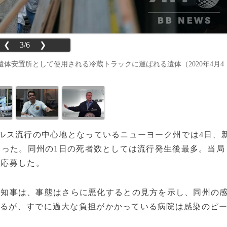
❮
3/6
❯
体安置所として使用される冷蔵トラックに運ばれる遺体（2020年4月4
ウイルス流行の中心地となっているニューヨーク州では4日、
になった。同州の1日の死者数としては流行発生後最多。当局
が応募した。
州知事は、事態はさらに悪化するとの見方を示し、同州の
あるが、すでに過大な負担がかかっている病院は感染のピ