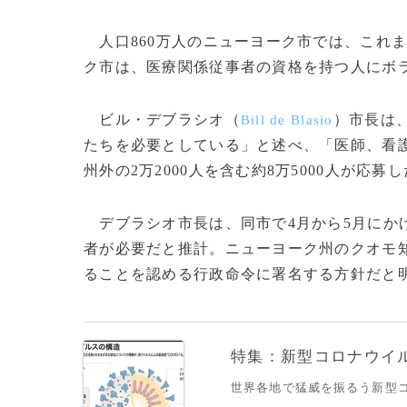
人口860万人のニューヨーク市では、これまで
ク市は、医療関係従事者の資格を持つ人にボ
ビル・デブラシオ（
）市長は
Bill de Blasio
たちを必要としている」と述べ、「医師、看
州外の2万2000人を含む約8万5000人が応募
デブラシオ市長は、同市で4月から5月にかけ
者が必要だと推計。ニューヨーク州のクオモ
ることを認める行政命令に署名する方針だと明らかにし
特集：新型コロナウイルス
世界各地で猛威を振るう新型