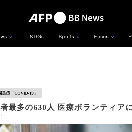
ews
SDGs
Sports
Focus
P
∨
∨
∨
症「COVID-19」
最多の630人 医療ボランティアに8
米
]