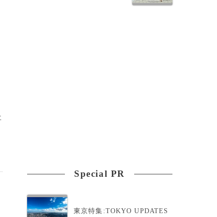
事
Special PR
東京特集:TOKYO UPDATES