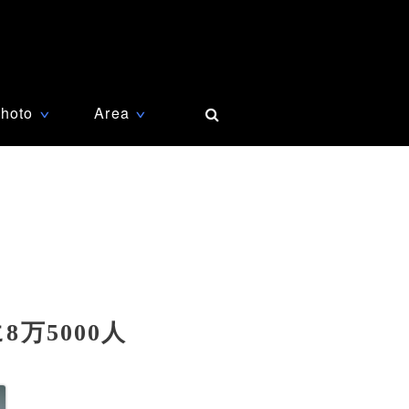
hoto
Area
∨
∨
万5000人