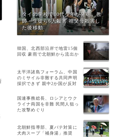
タイの学校で10代少年が発砲、教
師・生徒ら6人殺害 祖父母殺害し
た後移動
韓国、北西部沿岸で地雷15個
回収 豪雨で北朝鮮から流出か
太平洋諸島フォーラム、中国
のミサイル非難する共同声明
新
採択できず 親中2か国が反対
国連事務総長、ロシアとウク
ライナ両国を非難 民間人狙っ
た攻撃めぐり
感
ー
北朝鮮指導部、夏バテ対策に
犬肉スープ「補身湯」推奨