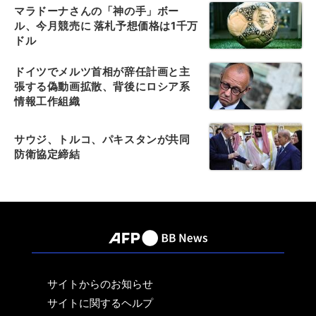
マラドーナさんの「神の手」ボー
ル、今月競売に 落札予想価格は1千万
ドル
ドイツでメルツ首相が辞任計画と主
張する偽動画拡散、背後にロシア系
情報工作組織
サウジ、トルコ、パキスタンが共同
防衛協定締結
サイトからのお知らせ
サイトに関するヘルプ