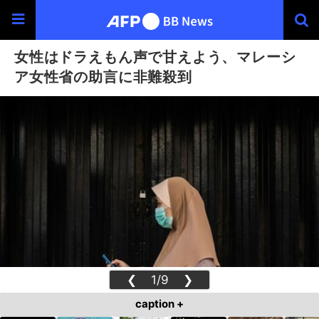
女性はドラえもん声で甘えよう、マレーシ
ア女性省の助言に非難殺到
❮
1/9
❯
caption +