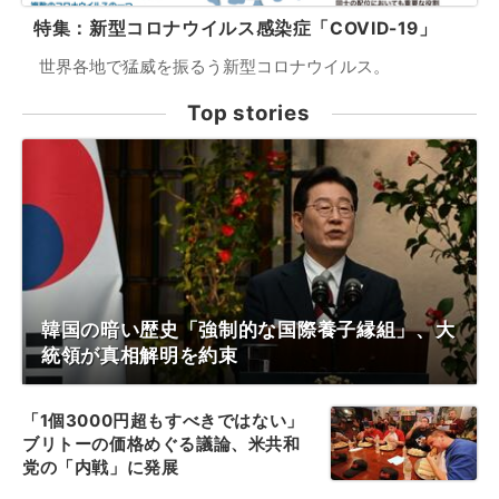
特集：新型コロナウイルス感染症「COVID-19」
世界各地で猛威を振るう新型コロナウイルス。
Top stories
韓国の暗い歴史「強制的な国際養子縁組」、大
統領が真相解明を約束
「1個3000円超もすべきではない」
ブリトーの価格めぐる議論、米共和
党の「内戦」に発展