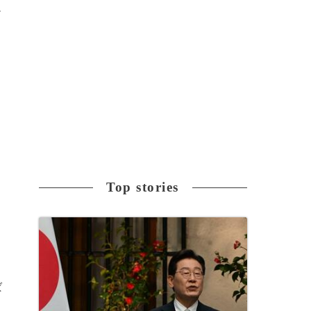
掛
Top stories
ば