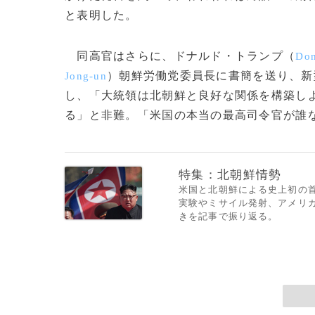
と表明した。
同高官はさらに、ドナルド・トランプ（
Don
）朝鮮労働党委員長に書簡を送り、新
Jong-un
し、「大統領は北朝鮮と良好な関係を構築し
る」と非難。「米国の本当の最高司令官が誰なの
特集：北朝鮮情勢
米国と北朝鮮による史上初の首
実験やミサイル発射、アメリ
きを記事で振り返る。