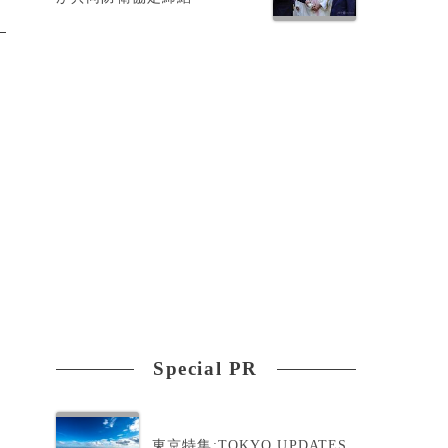
Special PR
東京特集:TOKYO UPDATES