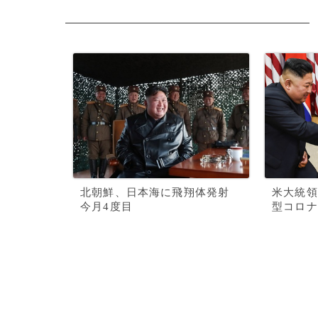
北朝鮮、日本海に飛翔体発射
米大統領
今月4度目
型コロナ