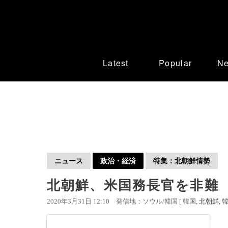
Latest
Popular
N
ニュース
政治・経済
特集：北朝鮮情勢
北朝鮮、米国務長官を非難
2020年3月31日 12:10
発信地：ソウル/韓国 [
韓国
北朝鮮