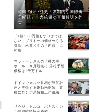
韓国の暗い歴史「強制的な国際養
子縁組」、大統領が真相解明を約
束
「1個3000円超もすべきでは
ない」ブリトーの価格めぐる
議論、米共和党の「内戦」に
発展
マラドーナさんの「神の手」
ボール、今月競売に 落札予想
価格は1千万ドル
ドイツでメルツ首相が辞任計
画と主張する偽動画拡散、背
後にロシア系情報工作組織
>
サウジ、トルコ、パキスタン
が共同防衛協定締結