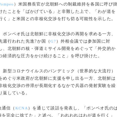
）米国務長官が北朝鮮への制裁維持を各国に呼び
Pompeo
けたことを「ばかげている」と非難した上で、「わが道を
行く」と米国との非核化交渉を打ち切る可能性を示した。
ポンペオ氏は北朝鮮に非核化交渉の再開を求める一方、
先週行われた先進7か国（
）外相会議では参加国に対
G7
し、北朝鮮の核・弾道ミサイル開発をめぐって「外交的か
つ経済的な圧力をかけ続けること」を呼び掛けた。
新型コロナウイルスのパンデミック（世界的な大流行）
をめぐり米政府が北朝鮮に支援を申し出る一方、北朝鮮は
非核化交渉の停滞が長期化するなかで兵器の発射実験を繰
り返している。
央通信（
）を通じて談話を発表し、「ポンペオ氏の
KCNA
待を完全に捨てた」と述べ、「われわれはわが道を行く」