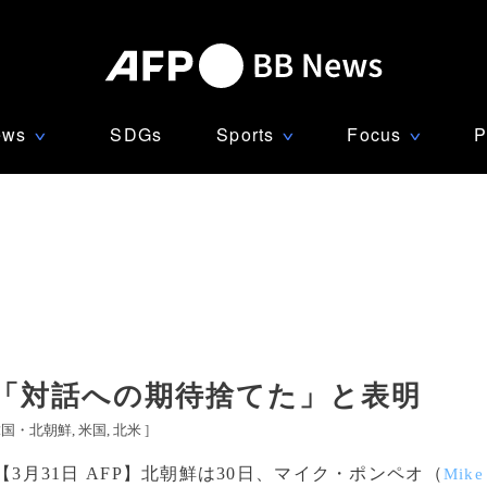
ews
SDGs
Sports
Focus
P
∨
∨
∨
 「対話への期待捨てた」と表明
韓国・北朝鮮
米国
北米
]
【3月31日 AFP】北朝鮮は30日、マイク・ポンペオ（
Mike