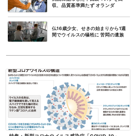
収、品質基準満たず オランダ
仏16歳少女、せきの始まりから1週
間でウイルスの犠牲に 苦悶の遺族