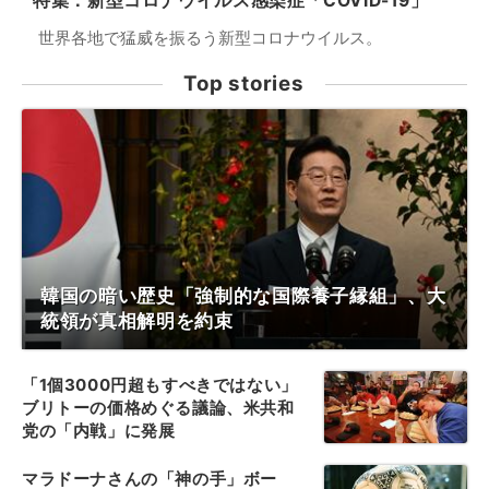
特集：新型コロナウイルス感染症「COVID-19」
世界各地で猛威を振るう新型コロナウイルス。
Top stories
韓国の暗い歴史「強制的な国際養子縁組」、大
統領が真相解明を約束
「1個3000円超もすべきではない」
ブリトーの価格めぐる議論、米共和
党の「内戦」に発展
マラドーナさんの「神の手」ボー