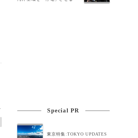
>
Special PR
東京特集:TOKYO UPDATES