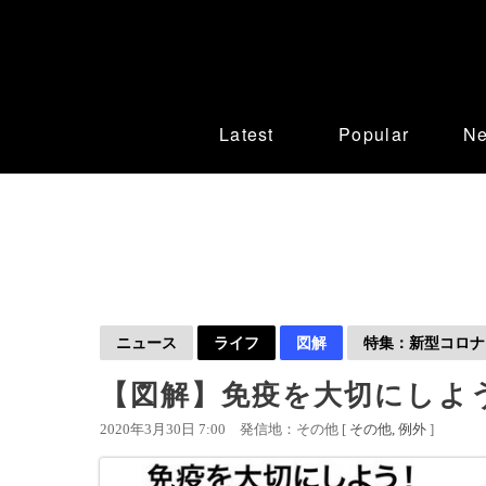
Latest
Popular
N
ニュース
ライフ
図解
特集：新型コロナウ
【図解】免疫を大切にしよ
2020年3月30日 7:00
発信地：その他 [
その他
例外
]