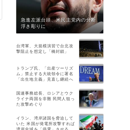
急進左派台頭、米民主党内の分断
浮き彫りに
台湾軍、大規模演習で台北攻
撃阻止を想定し「橋封鎖」
トランプ氏、「出産ツーリズ
ム」禁止する大統領令に署名
「出生地主義」見直し継続へ
国連事務総長、ロシアとウク
ライナ両国を非難 民間人狙っ
た攻撃めぐり
イラン、湾岸諸国を脅迫して
いた 米国が発電所攻撃すれば
湾岸全域を「停電」させる